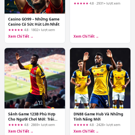
Trí Trực Tuyến
★★★★★
4.8 · 2931+ lượt xem
Casino GO99 – Những Game
Casino Có Sức Hút Lớn Nhất
★★★★★
4.8 · 1802+ lượt xem
Xem Chi Tiết →
Xem Chi Tiết →
Sảnh Game 123B Phù Hợp
DN88 Game Hub Và Những
Cho Người Chơi Mới: Trải
Tính Năng Mới
Nghiệm Thực Tế Sau 10 Năm
★★★★★
4.8 · 2869+ lượt xem
★★★★★
4.8 · 2428+ lượt xem
Trong Nghề
Xem Chi Tiết →
Xem Chi Tiết →