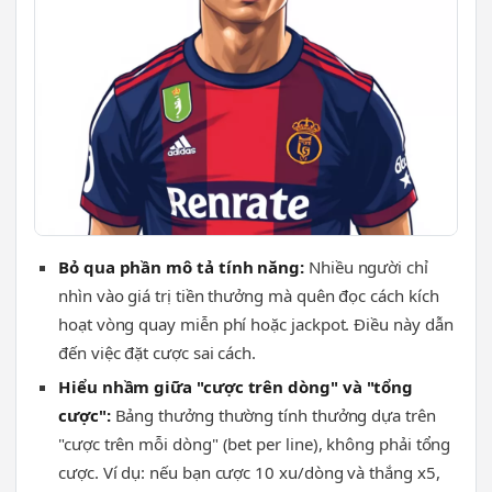
Bỏ qua phần mô tả tính năng:
Nhiều người chỉ
nhìn vào giá trị tiền thưởng mà quên đọc cách kích
hoạt vòng quay miễn phí hoặc jackpot. Điều này dẫn
đến việc đặt cược sai cách.
Hiểu nhầm giữa "cược trên dòng" và "tổng
cược":
Bảng thưởng thường tính thưởng dựa trên
"cược trên mỗi dòng" (bet per line), không phải tổng
cược. Ví dụ: nếu bạn cược 10 xu/dòng và thắng x5,