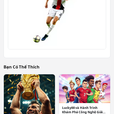
Bạn Có Thể Thích
Lucky88 và Hành Trình
Khám Phá Công Nghệ Giải