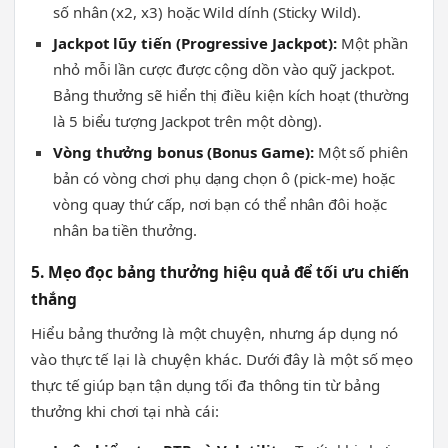
số nhân (x2, x3) hoặc Wild dính (Sticky Wild).
Jackpot lũy tiến (Progressive Jackpot):
Một phần
nhỏ mỗi lần cược được cộng dồn vào quỹ jackpot.
Bảng thưởng sẽ hiển thị điều kiện kích hoạt (thường
là 5 biểu tượng Jackpot trên một dòng).
Vòng thưởng bonus (Bonus Game):
Một số phiên
bản có vòng chơi phụ dạng chọn ô (pick-me) hoặc
vòng quay thứ cấp, nơi bạn có thể nhân đôi hoặc
nhân ba tiền thưởng.
5. Mẹo đọc bảng thưởng hiệu quả để tối ưu chiến
thắng
Hiểu bảng thưởng là một chuyện, nhưng áp dụng nó
vào thực tế lại là chuyện khác. Dưới đây là một số mẹo
thực tế giúp bạn tận dụng tối đa thông tin từ bảng
thưởng khi chơi tại nhà cái: