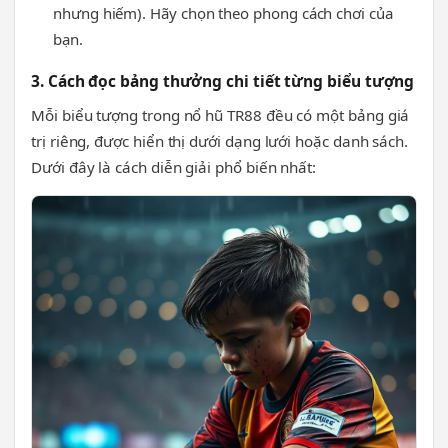
nhưng hiếm). Hãy chọn theo phong cách chơi của
bạn.
3. Cách đọc bảng thưởng chi tiết từng biểu tượng
Mỗi biểu tượng trong nổ hũ TR88 đều có một bảng giá
trị riêng, được hiển thị dưới dạng lưới hoặc danh sách.
Dưới đây là cách diễn giải phổ biến nhất: