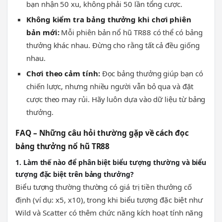
bạn nhận 50 xu, không phải 50 lần tổng cược.
Không kiểm tra bảng thưởng khi chơi phiên
bản mới:
Mỗi phiên bản nổ hũ TR88 có thể có bảng
thưởng khác nhau. Đừng cho rằng tất cả đều giống
nhau.
Chơi theo cảm tính:
Đọc bảng thưởng giúp bạn có
chiến lược, nhưng nhiều người vẫn bỏ qua và đặt
cược theo may rủi. Hãy luôn dựa vào dữ liệu từ bảng
thưởng.
FAQ – Những câu hỏi thường gặp về cách đọc
bảng thưởng nổ hũ TR88
1. Làm thế nào để phân biệt biểu tượng thường và biểu
tượng đặc biệt trên bảng thưởng?
Biểu tượng thường thường có giá trị tiền thưởng cố
định (ví dụ: x5, x10), trong khi biểu tượng đặc biệt như
Wild và Scatter có thêm chức năng kích hoạt tính năng