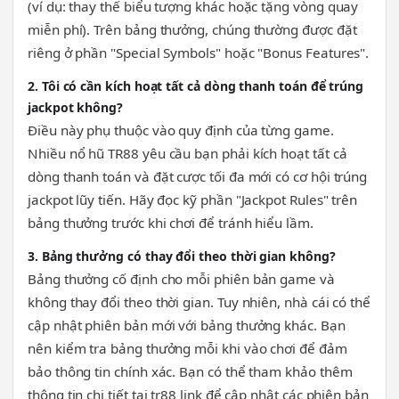
(ví dụ: thay thế biểu tượng khác hoặc tặng vòng quay
miễn phí). Trên bảng thưởng, chúng thường được đặt
riêng ở phần "Special Symbols" hoặc "Bonus Features".
2. Tôi có cần kích hoạt tất cả dòng thanh toán để trúng
jackpot không?
Điều này phụ thuộc vào quy định của từng game.
Nhiều nổ hũ TR88 yêu cầu bạn phải kích hoạt tất cả
dòng thanh toán và đặt cược tối đa mới có cơ hội trúng
jackpot lũy tiến. Hãy đọc kỹ phần "Jackpot Rules" trên
bảng thưởng trước khi chơi để tránh hiểu lầm.
3. Bảng thưởng có thay đổi theo thời gian không?
Bảng thưởng cố định cho mỗi phiên bản game và
không thay đổi theo thời gian. Tuy nhiên, nhà cái có thể
cập nhật phiên bản mới với bảng thưởng khác. Bạn
nên kiểm tra bảng thưởng mỗi khi vào chơi để đảm
bảo thông tin chính xác. Bạn có thể tham khảo thêm
thông tin chi tiết tại tr88 link để cập nhật các phiên bản