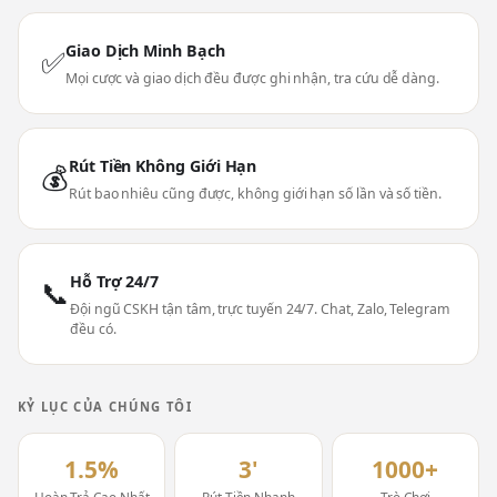
Giao Dịch Minh Bạch
✅
Mọi cược và giao dịch đều được ghi nhận, tra cứu dễ dàng.
Rút Tiền Không Giới Hạn
💰
Rút bao nhiêu cũng được, không giới hạn số lần và số tiền.
Hỗ Trợ 24/7
📞
Đội ngũ CSKH tận tâm, trực tuyến 24/7. Chat, Zalo, Telegram
đều có.
KỶ LỤC CỦA CHÚNG TÔI
1.5%
3'
1000+