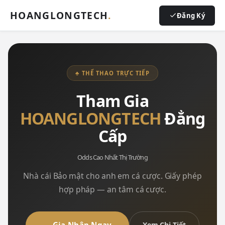
HOANGLONGTECH
.
Đăng Ký
♣ THỂ THAO TRỰC TIẾP
Tham Gia
HOANGLONGTECH
Đẳng
Cấp
Odds Cao Nhất Thị Trường
Nhà cái Bảo mật cho anh em cá cược. Giấy phép
hợp pháp — an tâm cá cược.
Xem Chi Tiết