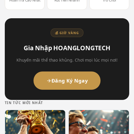
Hoàn Trả Cao Nhất
Rút Tiền Nhanh
Trò Chơi
💰 GIỜ VÀNG
Gia Nhập HOANGLONGTECH
Khuyến mãi thể thao khủng. Chơi mọi lúc mọi nơi!
Đăng Ký Ngay
TIN TỨC MỚI NHẤT