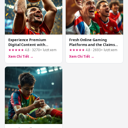
Experience Premium
Fresh Online Gaming
Digital Content with
Platforms and the Claims
cm88.dad: A UX-Focused
That Come With Them: A
★★★★★
4.8 · 3270+ lượt xem
★★★★★
4.8 · 2693+ lượt xem
Evaluation
Verification Checklist for
Xem Chi Tiết →
Xem Chi Tiết →
w88.trading