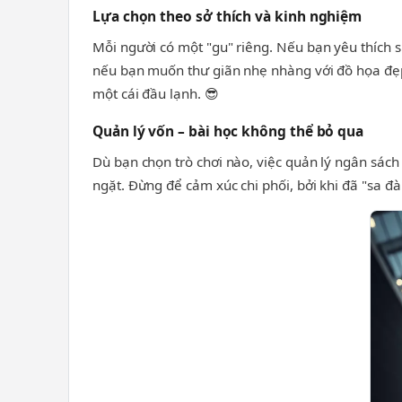
Lựa chọn theo sở thích và kinh nghiệm
Mỗi người có một "gu" riêng. Nếu bạn yêu thích sự 
nếu bạn muốn thư giãn nhẹ nhàng với đồ họa đẹp 
một cái đầu lạnh. 😎
Quản lý vốn – bài học không thể bỏ qua
Dù bạn chọn trò chơi nào, việc quản lý ngân sách 
ngặt. Đừng để cảm xúc chi phối, bởi khi đã "sa đà