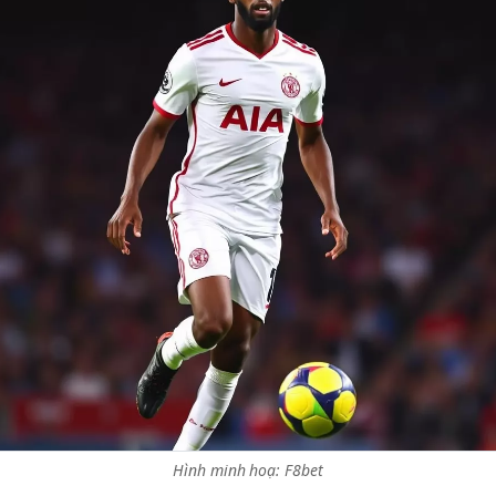
Hình minh hoạ: F8bet