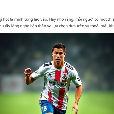
gì hot là mình cũng lao vào. Hãy nhớ rằng, mỗi người có một chi
. Hãy lắng nghe bản thân và lựa chọn dựa trên sự thoải mái, kh