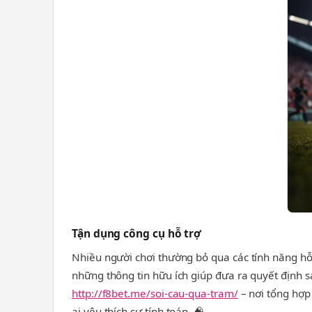
Tận dụng công cụ hỗ trợ
Nhiều người chơi thường bỏ qua các tính năng hỗ t
những thông tin hữu ích giúp đưa ra quyết định
http://f8bet.me/soi-cau-qua-tram/
– nơi tổng hợp 
ai yêu thích sự tính toán. 🧠