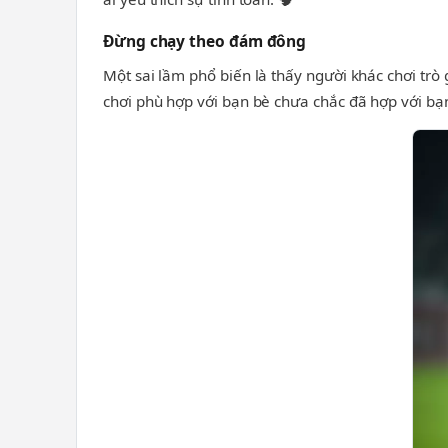
Đừng chạy theo đám đông
Một sai lầm phổ biến là thấy người khác chơi trò 
chơi phù hợp với bạn bè chưa chắc đã hợp với bạn