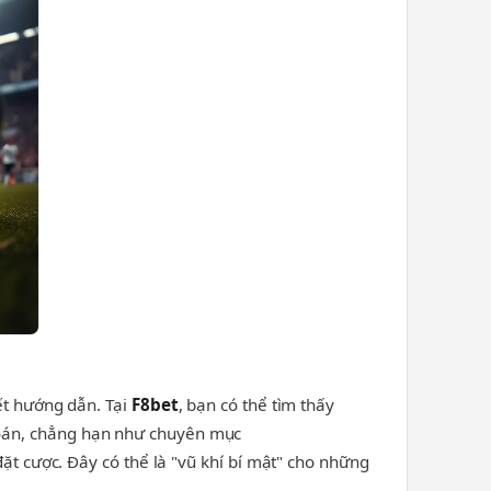
iết hướng dẫn. Tại
F8bet
, bạn có thể tìm thấy
đoán, chẳng hạn như chuyên mục
đặt cược. Đây có thể là "vũ khí bí mật" cho những