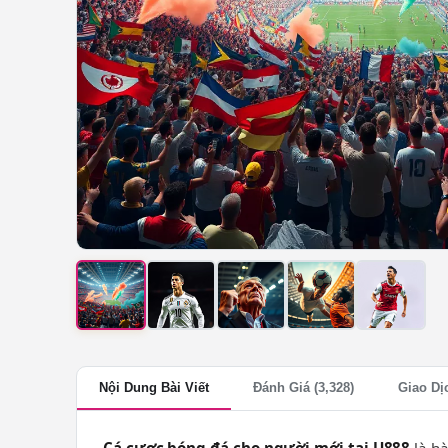
Nội Dung Bài Viết
Đánh Giá (3,328)
Giao Dị