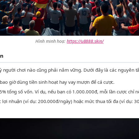
Hình minh hoạ:
https://u8888.skin/
òn
ỳ người chơi nào cũng phải nắm vững. Dưới đây là các nguyên t
ao giờ dùng tiền sinh hoạt hay vay mượn để cá cược.
-5% tổng số vốn. Ví dụ, nếu bạn có 1.000.000đ, mỗi lần cược chỉ 
lợi nhuận (ví dụ: 200.000đ/ngày) hoặc mức thua tối đa (ví dụ: 3