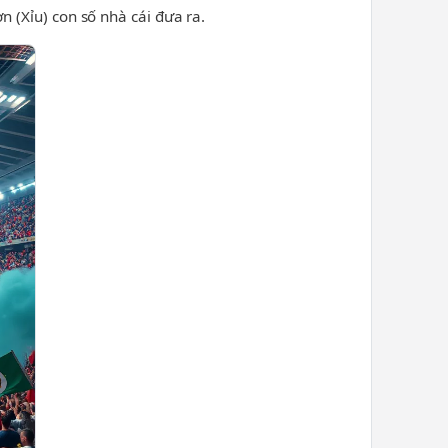
 (Xỉu) con số nhà cái đưa ra.