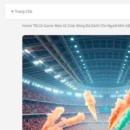
Trang Chủ
Home
›
Tất Cả Game
›
Mẹo Cá Cược Bóng Đá Dành Cho Người Mới U88