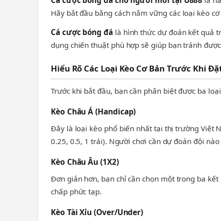
Cá cược bóng đá cho người mới tại U888
là hà
Hãy bắt đầu bằng cách nắm vững các loại kèo cơ b
Cá cược bóng đá
là hình thức dự đoán kết quả tr
dụng chiến thuật phù hợp sẽ giúp bạn tránh được 
Hiểu Rõ Các Loại Kèo Cơ Bản Trước Khi Đặ
Trước khi bắt đầu, bạn cần phân biệt được ba loại
Kèo Châu Á (Handicap)
Đây là loại kèo phổ biến nhất tại thị trường Việ
0.25, 0.5, 1 trái). Người chơi cần dự đoán đội nào
Kèo Châu Âu (1X2)
Đơn giản hơn, bạn chỉ cần chọn một trong ba kết 
chấp phức tạp.
Kèo Tài Xỉu (Over/Under)