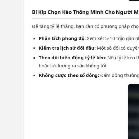
Bí Kíp Chọn Kèo Thông Minh Cho Người M
Để tăng tỷ lệ thắng, bạn cần có phương pháp chọ
Phân tích phong độ:
Xem xét 5-10 trận gần nh
Kiểm tra lịch sử đối đầu:
Một số đội có duyên
Theo dõi biến động tỷ lệ kèo:
Nếu tỷ lệ kèo t
hoặc lực lượng ra sân không tốt.
Không cược theo số đông:
Đám đông thường bị