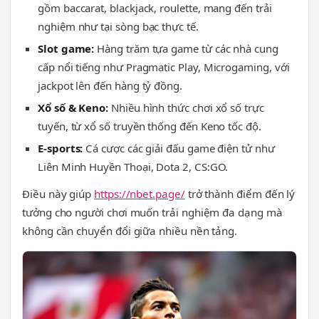
gồm baccarat, blackjack, roulette, mang đến trải
nghiệm như tại sòng bạc thực tế.
Slot game:
Hàng trăm tựa game từ các nhà cung
cấp nổi tiếng như Pragmatic Play, Microgaming, với
jackpot lên đến hàng tỷ đồng.
Xổ số & Keno:
Nhiều hình thức chơi xổ số trực
tuyến, từ xổ số truyền thống đến Keno tốc độ.
E-sports:
Cá cược các giải đấu game điện tử như
Liên Minh Huyền Thoại, Dota 2, CS:GO.
Điều này giúp
https://nbet.page/
trở thành điểm đến lý
tưởng cho người chơi muốn trải nghiệm đa dạng mà
không cần chuyển đổi giữa nhiều nền tảng.