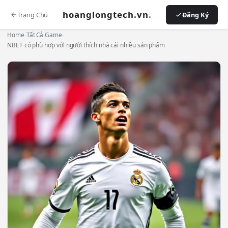
hoanglongtech.vn
.
Trang Chủ
Đăng Ký
Home
›
Tất Cả Game
›
NBET có phù hợp với người thích nhà cái nhiều sản phẩm