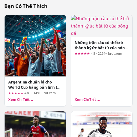
Bạn Có Thể Thích
Những trận cầu có thể trở
thành ký ức bất tử của bóng
đá
★★★★★
4.8 · 2224+ lượt xem
Argentina chuẩn bị cho
World Cup bằng bản lĩnh tập
thể theo Hitclub
★★★★★
4.8 · 3149+ lượt xem
Xem Chi Tiết →
Xem Chi Tiết →