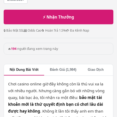
⚡ Nhận Thưởng
🔒 Bảo Mật SSL
🎰 Odds Cao
🔄 Hoàn Trả 1.5%
💳 Đa Kênh Nạp
🔥
194
người đang xem trang này
Nội Dung Bài Viết
Đánh Giá (1,984)
Giao Dịch
Chơi casino online giờ đây không còn là thú vui xa lạ
với nhiều người. Nhưng càng gắn bó với những vòng
quay, bài bạc ảo, tôi nhận ra một điều:
bảo mật tài
khoản mới là thứ quyết định bạn có chơi lâu dài
được hay không
. Không ít lần tôi thấy anh em than