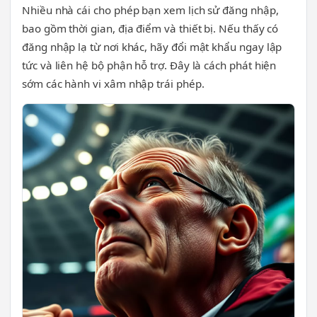
Nhiều nhà cái cho phép bạn xem lịch sử đăng nhập,
bao gồm thời gian, địa điểm và thiết bị. Nếu thấy có
đăng nhập lạ từ nơi khác, hãy đổi mật khẩu ngay lập
tức và liên hệ bộ phận hỗ trợ. Đây là cách phát hiện
sớm các hành vi xâm nhập trái phép.