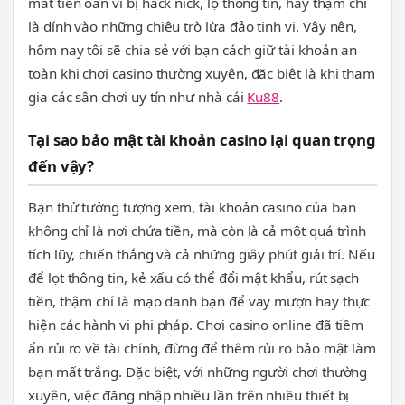
mất tiền oan vì bị hack nick, lộ thông tin, hay thậm chí
là dính vào những chiêu trò lừa đảo tinh vi. Vậy nên,
hôm nay tôi sẽ chia sẻ với bạn cách giữ tài khoản an
toàn khi chơi casino thường xuyên, đặc biệt là khi tham
gia các sân chơi uy tín như nhà cái
Ku88
.
Tại sao bảo mật tài khoản casino lại quan trọng
đến vậy?
Bạn thử tưởng tượng xem, tài khoản casino của bạn
không chỉ là nơi chứa tiền, mà còn là cả một quá trình
tích lũy, chiến thắng và cả những giây phút giải trí. Nếu
để lọt thông tin, kẻ xấu có thể đổi mật khẩu, rút sạch
tiền, thậm chí là mạo danh bạn để vay mượn hay thực
hiện các hành vi phi pháp. Chơi casino online đã tiềm
ẩn rủi ro về tài chính, đừng để thêm rủi ro bảo mật làm
bạn mất trắng. Đặc biệt, với những người chơi thường
xuyên, việc đăng nhập nhiều lần trên nhiều thiết bị