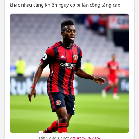
khác nhau càng khiến nguy cơ bị tấn công tăng cao.
Hình minh hoạ:
https://ku88.to/