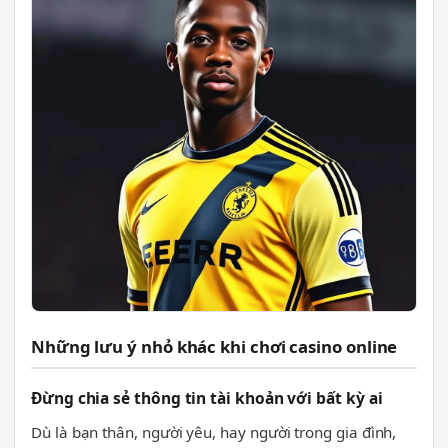
Những lưu ý nhỏ khác khi chơi casino online
Đừng chia sẻ thông tin tài khoản với bất kỳ ai
Dù là bạn thân, người yêu, hay người trong gia đình,