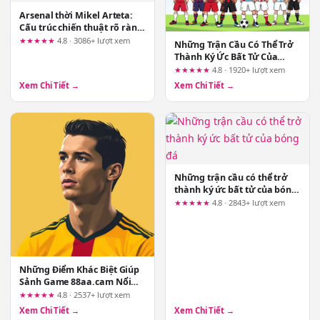
Arsenal thời Mikel Arteta:
Cấu trúc chiến thuật rõ ràng
và sức mạnh từ Sun Win
★★★★★
4.8 · 3086+ lượt xem
Những Trận Cầu Có Thể Trở
Thành Ký Ức Bất Tử Của
Bóng Đá
★★★★★
4.8 · 1920+ lượt xem
Xem Chi Tiết →
Xem Chi Tiết →
Những trận cầu có thể trở
thành ký ức bất tử của bóng
đá
★★★★★
4.8 · 2843+ lượt xem
Những Điểm Khác Biệt Giúp
Sảnh Game 88aa.cam Nổi
Bật Trên Thị Trường
★★★★★
4.8 · 2537+ lượt xem
Xem Chi Tiết →
Xem Chi Tiết →