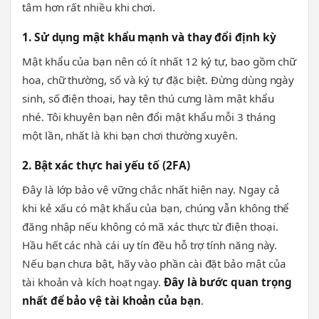
tâm hơn rất nhiều khi chơi.
1. Sử dụng mật khẩu mạnh và thay đổi định kỳ
Mật khẩu của bạn nên có ít nhất 12 ký tự, bao gồm chữ
hoa, chữ thường, số và ký tự đặc biệt. Đừng dùng ngày
sinh, số điện thoại, hay tên thú cưng làm mật khẩu
nhé. Tôi khuyên bạn nên đổi mật khẩu mỗi 3 tháng
một lần, nhất là khi bạn chơi thường xuyên.
2. Bật xác thực hai yếu tố (2FA)
Đây là lớp bảo vệ vững chắc nhất hiện nay. Ngay cả
khi kẻ xấu có mật khẩu của bạn, chúng vẫn không thể
đăng nhập nếu không có mã xác thực từ điện thoại.
Hầu hết các nhà cái uy tín đều hỗ trợ tính năng này.
Nếu bạn chưa bật, hãy vào phần cài đặt bảo mật của
tài khoản và kích hoạt ngay.
Đây là bước quan trọng
nhất để bảo vệ tài khoản của bạn
.