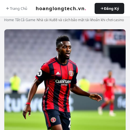
hoanglongtech.vn
.
Trang Chủ
Đăng Ký
Home
›
Tất Cả Game
›
Nhà cái Ku88 và cách bảo mật tài khoản khi chơi casino