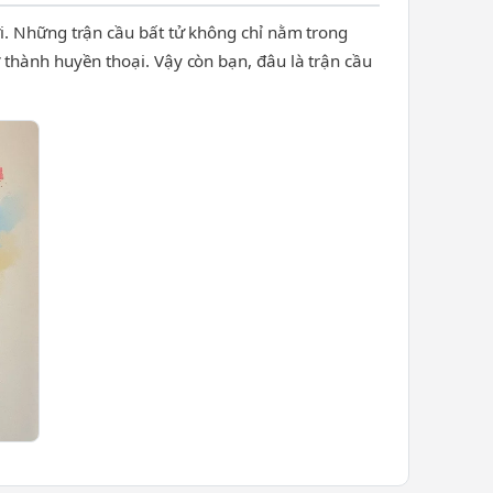
ời. Những trận cầu bất tử không chỉ nằm trong
 thành huyền thoại. Vậy còn bạn, đâu là trận cầu