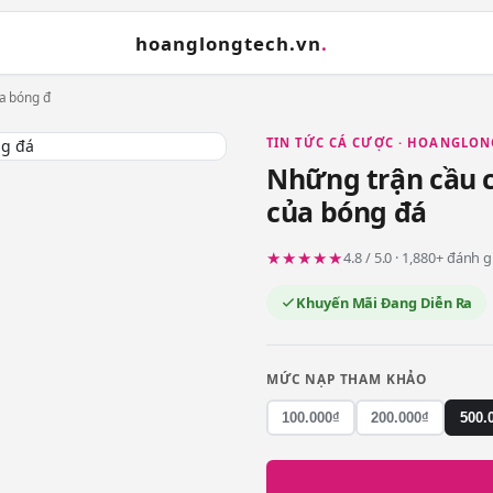
hoanglongtech.vn
.
ủa bóng đ
TIN TỨC CÁ CƯỢC · HOANGLON
Những trận cầu c
của bóng đá
★★★★★
4.8 / 5.0 · 1,880+ đánh 
Khuyến Mãi Đang Diễn Ra
MỨC NẠP THAM KHẢO
100.000₫
200.000₫
500.