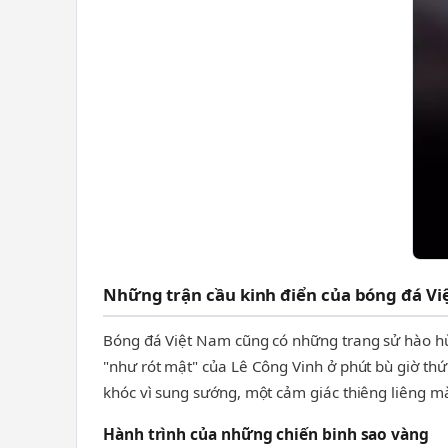
Những trận cầu kinh điển của bóng đá V
Bóng đá Việt Nam cũng có những trang sử hào hù
"như rót mật" của Lê Công Vinh ở phút bù giờ thứ 
khóc vì sung sướng, một cảm giác thiêng liêng m
Hành trình của những chiến binh sao vàng