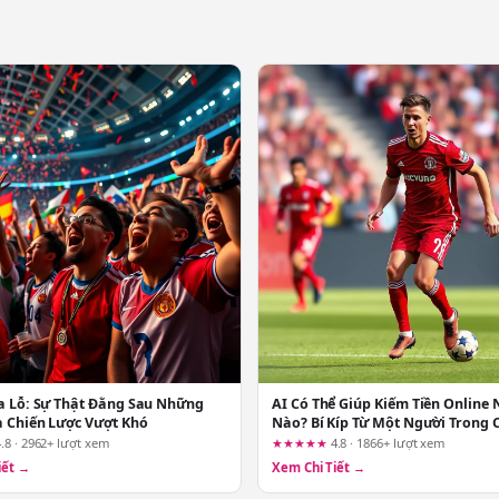
a Lỗ: Sự Thật Đằng Sau Những
AI Có Thể Giúp Kiếm Tiền Online
à Chiến Lược Vượt Khó
Nào? Bí Kíp Từ Một Người Trong 
4.8 · 2962+ lượt xem
★★★★★
4.8 · 1866+ lượt xem
iết →
Xem Chi Tiết →