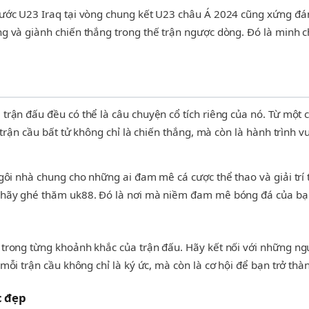
ước U23 Iraq tại vòng chung kết U23 châu Á 2024 cũng xứng đán
g và giành chiến thắng trong thế trận ngược dòng. Đó là minh c
trận đấu đều có thể là câu chuyện cổ tích riêng của nó. Từ một
 trận cầu bất tử không chỉ là chiến thắng, mà còn là hành trình v
ngôi nhà chung cho những ai đam mê cá cược thể thao và giải tr
 hãy ghé thăm uk88. Đó là nơi mà niềm đam mê bóng đá của bạn 
trong từng khoảnh khắc của trận đấu. Hãy kết nối với những ngư
 mỗi trận cầu không chỉ là ký ức, mà còn là cơ hội để bạn trở thà
c đẹp