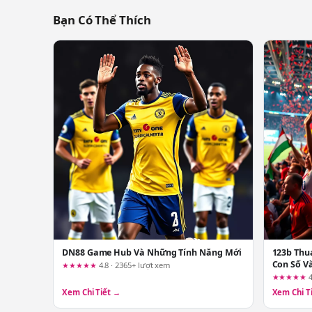
Bạn Có Thể Thích
DN88 Game Hub Và Những Tính Năng Mới
123b Thu
Con Số V
★★★★★
4.8 · 2365+ lượt xem
★★★★★
Xem Chi Tiết →
Xem Chi T