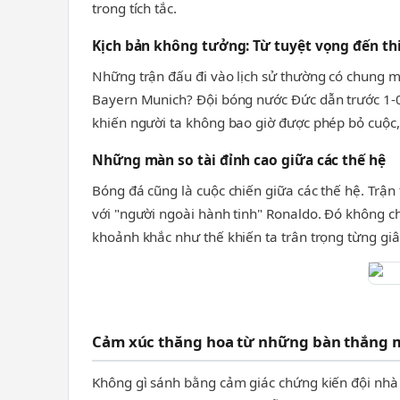
trong tích tắc.
Kịch bản không tưởng: Từ tuyệt vọng đến t
Những trận đấu đi vào lịch sử thường có chung 
Bayern Munich? Đội bóng nước Đức dẫn trước 1-0 g
khiến người ta không bao giờ được phép bỏ cuộc,
Những màn so tài đỉnh cao giữa các thế hệ
Bóng đá cũng là cuộc chiến giữa các thế hệ. Trận
với "người ngoài hành tinh" Ronaldo. Đó không ch
khoảnh khắc như thế khiến ta trân trọng từng giâ
Cảm xúc thăng hoa từ những bàn thắng
Không gì sánh bằng cảm giác chứng kiến đội nhà 