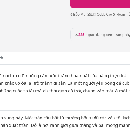
🔒 Bảo Mật SSL
🎰 Odds Cao
🔄 Hoàn Tr
🔥
385
người đang xem trang nà
ch
 nơi lưu giữ những cảm xúc thăng hoa nhất của hàng triệu trái ti
khắc vỡ òa lại trở thành di sản. Là một người yêu bóng đá cuồng
 những cuộc so tài mà dù thời gian có trôi, chúng vẫn mãi là một
 xưng này. Một trận cầu bất tử thường hội tụ đủ các yếu tố: kịc
hân xuất thần. Đó là nơi ranh giới giữa thắng và bại mong manh 