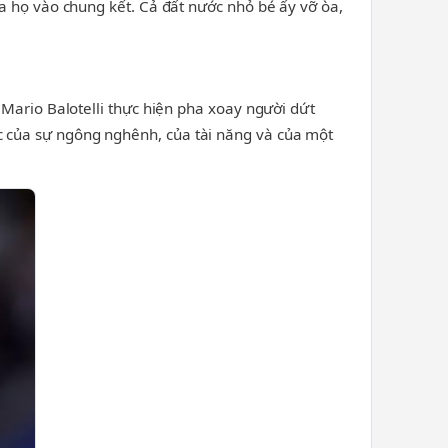
ưa họ vào chung kết. Cả đất nước nhỏ bé ấy vỡ òa,
 Mario Balotelli thực hiện pha xoay người dứt
c của sự ngông nghênh, của tài năng và của một