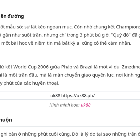
hiên đường
một mẫu số: sự lật kèo ngoạn mục. Còn nhớ chung kết Champio
ần như suốt trận, nhưng chỉ trong 3 phút bù giờ, "Quỷ đỏ" đã g
 một bài học về niềm tin mà bất kỳ ai cũng có thể cảm nhận.
 tứ kết World Cup 2006 giữa Pháp và Brazil là một ví dụ. Zinedin
ỉ là một trận đấu, mà là màn chuyển giao quyền lực, nơi kinh n
y phút của các huyền thoại.
Hình minh hoạ:
uk88
 muộn
ghi bàn ở những phút cuối cùng. Đó là lý do tại sao những trận