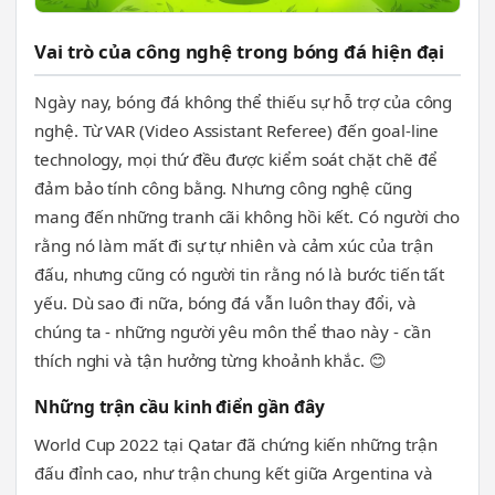
Vai trò của công nghệ trong bóng đá hiện đại
Ngày nay, bóng đá không thể thiếu sự hỗ trợ của công
nghệ. Từ VAR (Video Assistant Referee) đến goal-line
technology, mọi thứ đều được kiểm soát chặt chẽ để
đảm bảo tính công bằng. Nhưng công nghệ cũng
mang đến những tranh cãi không hồi kết. Có người cho
rằng nó làm mất đi sự tự nhiên và cảm xúc của trận
đấu, nhưng cũng có người tin rằng nó là bước tiến tất
yếu. Dù sao đi nữa, bóng đá vẫn luôn thay đổi, và
chúng ta - những người yêu môn thể thao này - cần
thích nghi và tận hưởng từng khoảnh khắc. 😊
Những trận cầu kinh điển gần đây
World Cup 2022 tại Qatar đã chứng kiến những trận
đấu đỉnh cao, như trận chung kết giữa Argentina và