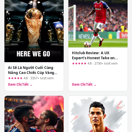
Hitclub Review: A UX
Expert’s Honest Take on
Transparency, Speed, and
★★★★★
4.8 · 2730+ lượt xem
Ai Sẽ Là Người Cuối Cùng
Usability
Nâng Cao Chiếc Cúp Vàng
Danh Giá?
★★★★★
4.8 · 3357+ lượt xem
Xem Chi Tiết →
Xem Chi Tiết →