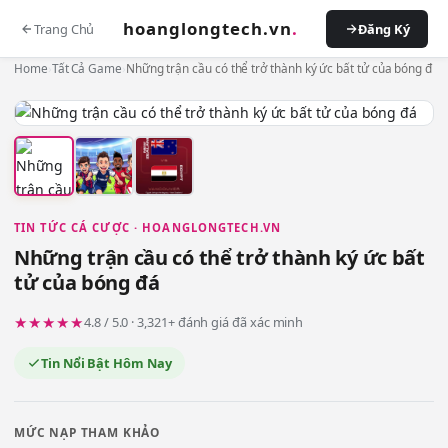
hoanglongtech.vn
.
Trang Chủ
Đăng Ký
Home
›
Tất Cả Game
›
Những trận cầu có thể trở thành ký ức bất tử của bóng đ
TIN TỨC CÁ CƯỢC · HOANGLONGTECH.VN
Những trận cầu có thể trở thành ký ức bất
tử của bóng đá
★★★★★
4.8 / 5.0 · 3,321+ đánh giá đã xác minh
Tin Nổi Bật Hôm Nay
MỨC NẠP THAM KHẢO