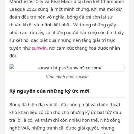
Manchester City và Real Madrid tại bán kết Champions
League 2022 cũng là một minh chứng. Khi mà mọi dự
đoán đều trở nên vô nghĩa, bóng đá chỉ còn lại sự
thuần khiết và mãnh liệt nhất. Và trong những giây
phút cao trào ấy, có những người hâm mộ còn tìm thấy
sự kết nối đặc biệt qua những nền tảng giải trí trực
tuyến như
sunwin
, nơi cảm xúc thăng hoa được nhân
đôi.
Hình minh hoạ: sunwin
Kỷ nguyên của những ký ức mới
Bóng đá hiện đại với tốc độ chóng mặt và chiến thuật
khô khan liệu có còn chỗ cho những ký ức bất tử? Câu
trả lời là có, và thậm chí còn nhiều hơn thế. Nhờ công
nghệ VAR, những tranh cãi được giải quyết, nhưng