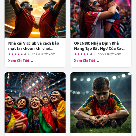
Nhà cái Vicclub và cách bảo
OPEN88: Nhận Định Khả
mật tài khoản khi chơi
Năng Tạo Bất Ngờ Của Các
casino thường xuyên
Cầu Thủ Dự Bị
★★★★★
4.8 · 2235+ lượt xem
★★★★★
4.8 · 2222+ lượt xem
Xem Chi Tiết →
Xem Chi Tiết →