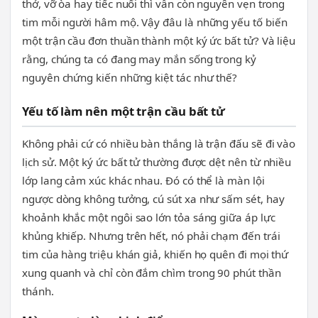
thở, vỡ òa hay tiếc nuối thì vẫn còn nguyên vẹn trong
tim mỗi người hâm mộ. Vậy đâu là những yếu tố biến
một trận cầu đơn thuần thành một ký ức bất tử? Và liệu
rằng, chúng ta có đang may mắn sống trong kỷ
nguyên chứng kiến những kiệt tác như thế?
Yếu tố làm nên một trận cầu bất tử
Không phải cứ có nhiều bàn thắng là trận đấu sẽ đi vào
lịch sử. Một ký ức bất tử thường được dệt nên từ nhiều
lớp lang cảm xúc khác nhau. Đó có thể là màn lội
ngược dòng không tưởng, cú sút xa như sấm sét, hay
khoảnh khắc một ngôi sao lớn tỏa sáng giữa áp lực
khủng khiếp. Nhưng trên hết, nó phải chạm đến trái
tim của hàng triệu khán giả, khiến họ quên đi mọi thứ
xung quanh và chỉ còn đắm chìm trong 90 phút thần
thánh.