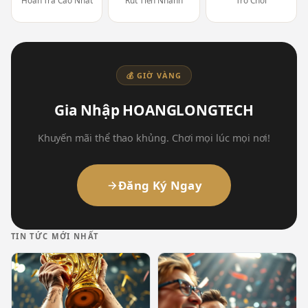
Hoàn Trả Cao Nhất
Rút Tiền Nhanh
Trò Chơi
💰 GIỜ VÀNG
Gia Nhập HOANGLONGTECH
Khuyến mãi thể thao khủng. Chơi mọi lúc mọi nơi!
Đăng Ký Ngay
TIN TỨC MỚI NHẤT