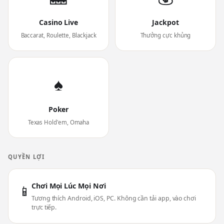
Casino Live
Jackpot
Baccarat, Roulette, Blackjack
Thưởng cực khủng
♠
Poker
Texas Hold'em, Omaha
QUYỀN LỢI
Chơi Mọi Lúc Mọi Nơi
📱
Tương thích Android, iOS, PC. Không cần tải app, vào chơi
trực tiếp.