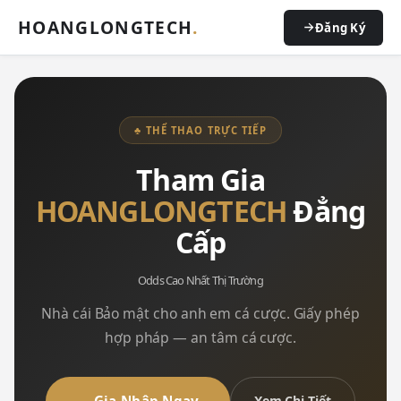
HOANGLONGTECH
.
Đăng Ký
♣ THỂ THAO TRỰC TIẾP
Tham Gia
HOANGLONGTECH
Đẳng
Cấp
Odds Cao Nhất Thị Trường
Nhà cái Bảo mật cho anh em cá cược. Giấy phép
hợp pháp — an tâm cá cược.
Xem Chi Tiết