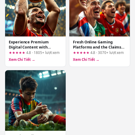
Experience Premium
Fresh Online Gaming
Digital Content with
Platforms and the Claims
cm88.dad: A UX-Focused
That Come With Them: A
★★★★★
4.8 · 1805+ lượt xem
★★★★★
4.8 · 3070+ lượt xem
Evaluation
Verification Checklist for
Xem Chi Tiết →
Xem Chi Tiết →
w88.trading