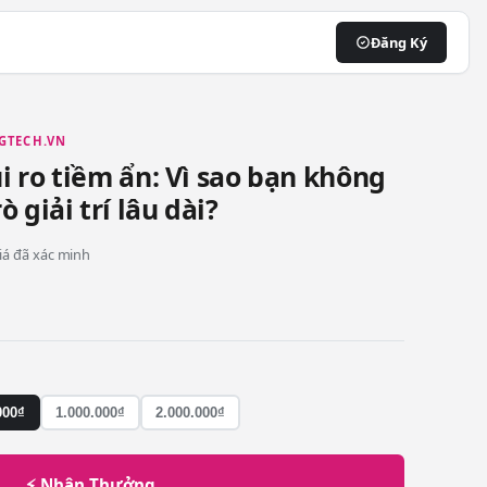
Đăng Ký
GTECH.VN
i ro tiềm ẩn: Vì sao bạn không
 giải trí lâu dài?
giá đã xác minh
000₫
1.000.000₫
2.000.000₫
⚡ Nhận Thưởng