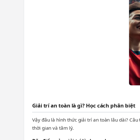
Giải trí an toàn là gì? Học cách phân biệt
Vậy đâu là hình thức giải trí an toàn lâu dài? Câ
thời gian và tâm lý.