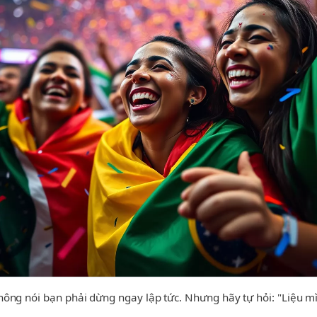
hông nói bạn phải dừng ngay lập tức. Nhưng hãy tự hỏi: "Liệu 