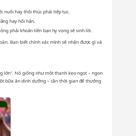
nuối hay thôi thúc phải tiếp tục.
lắng hay hối hận.
hông phải khoản tiền bạn hy vọng sẽ sinh lời.
oàn. Bạn biết chính xác mình sẽ nhận được gì và
hắng lớn". Nó giống như một thanh kẹo ngọt – ngon
một bữa ăn dinh dưỡng – cần thời gian để thưởng