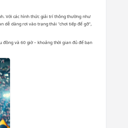
h. Với các hình thức giải trí thông thường như
 dễ dàng rơi vào trạng thái "chơi tiếp để gỡ",
u đồng và 60 giờ – khoảng thời gian đủ để bạn