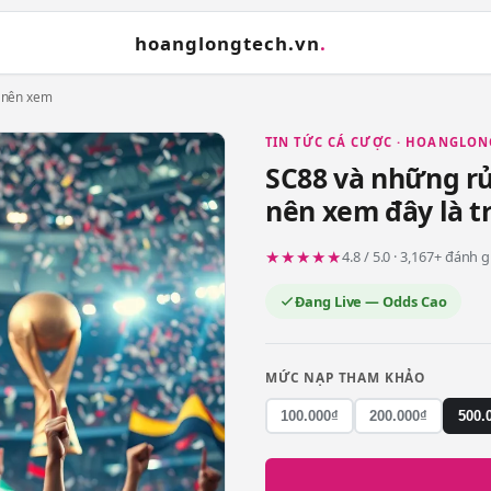
hoanglongtech.vn
.
g nên xem
TIN TỨC CÁ CƯỢC · HOANGLON
SC88 và những rủ
nên xem đây là trò
★★★★★
4.8 / 5.0 · 3,167+ đánh 
Đang Live — Odds Cao
MỨC NẠP THAM KHẢO
100.000₫
200.000₫
500.