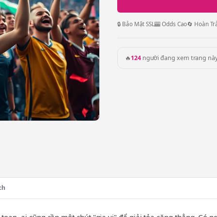
🔒 Bảo Mật SSL
🎰 Odds Cao
🔄 Hoàn Tr
🔥
124
người đang xem trang nà
ch