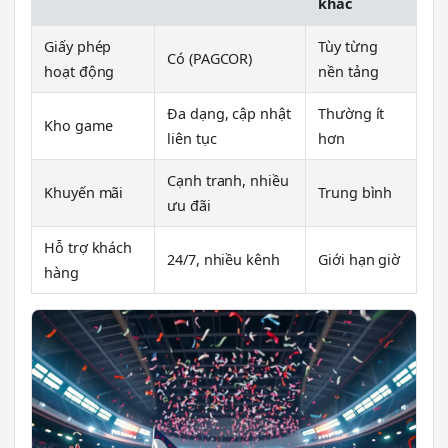
khác
Giấy phép
Tùy từng
Có (PAGCOR)
hoạt động
nền tảng
Đa dạng, cập nhật
Thường ít
Kho game
liên tục
hơn
Cạnh tranh, nhiều
Khuyến mãi
Trung bình
ưu đãi
Hỗ trợ khách
24/7, nhiều kênh
Giới hạn giờ
hàng