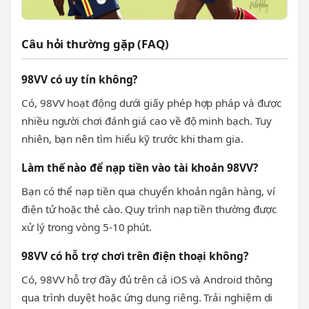
Câu hỏi thường gặp (FAQ)
98VV có uy tín không?
Có, 98VV hoạt động dưới giấy phép hợp pháp và được
nhiều người chơi đánh giá cao về độ minh bạch. Tuy
nhiên, bạn nên tìm hiểu kỹ trước khi tham gia.
Làm thế nào để nạp tiền vào tài khoản 98VV?
Bạn có thể nạp tiền qua chuyển khoản ngân hàng, ví
điện tử hoặc thẻ cào. Quy trình nạp tiền thường được
xử lý trong vòng 5-10 phút.
98VV có hỗ trợ chơi trên điện thoại không?
Có, 98VV hỗ trợ đầy đủ trên cả iOS và Android thông
qua trình duyệt hoặc ứng dụng riêng. Trải nghiệm di