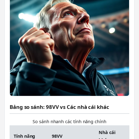
Bảng so sánh: 98VV vs Các nhà cái khác
So sánh nhanh các tính năng chính
Nhà cái
Tính năng
98VV