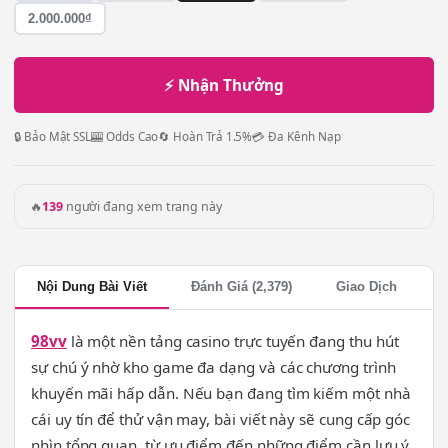
2.000.000₫
⚡ Nhận Thưởng
🔒 Bảo Mật SSL
🎰 Odds Cao
🔄 Hoàn Trả 1.5%
💳 Đa Kênh Nạp
🔥
139
người đang xem trang này
Nội Dung Bài Viết
Đánh Giá (2,379)
Giao Dịch
98vv
là một nền tảng casino trực tuyến đang thu hút
sự chú ý nhờ kho game đa dạng và các chương trình
khuyến mãi hấp dẫn. Nếu bạn đang tìm kiếm một nhà
cái uy tín để thử vận may, bài viết này sẽ cung cấp góc
nhìn tổng quan, từ ưu điểm đến những điểm cần lưu ý,