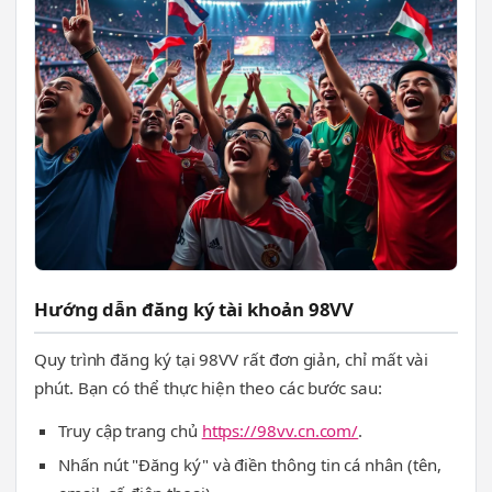
Hướng dẫn đăng ký tài khoản 98VV
Quy trình đăng ký tại 98VV rất đơn giản, chỉ mất vài
phút. Bạn có thể thực hiện theo các bước sau:
Truy cập trang chủ
https://98vv.cn.com/
.
Nhấn nút "Đăng ký" và điền thông tin cá nhân (tên,