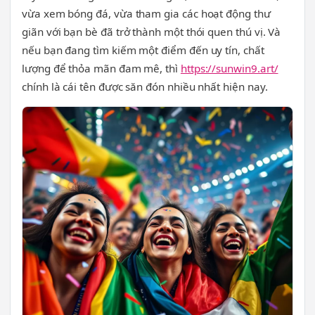
vừa xem bóng đá, vừa tham gia các hoạt động thư
giãn với bạn bè đã trở thành một thói quen thú vị. Và
nếu bạn đang tìm kiếm một điểm đến uy tín, chất
lượng để thỏa mãn đam mê, thì
https://sunwin9.art/
chính là cái tên được săn đón nhiều nhất hiện nay.