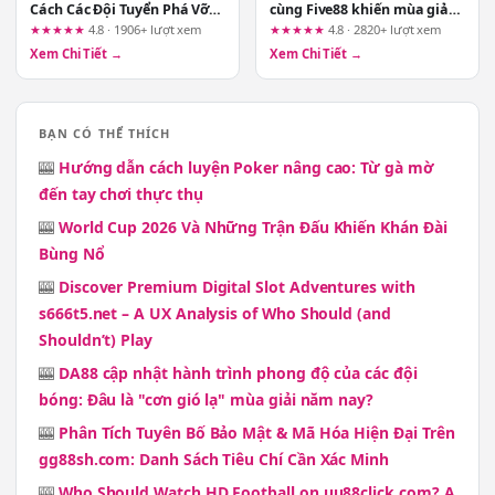
Cách Các Đội Tuyển Phá Vỡ
cùng Five88 khiến mùa giải
Khối Phòng Ngự Thấp – Góc
thêm kịch tính
★★★★★
4.8 · 1906+ lượt xem
★★★★★
4.8 · 2820+ lượt xem
Nhìn Chuyên Sâu Từ Cao Thủ
Xem Chi Tiết →
Xem Chi Tiết →
BẠN CÓ THỂ THÍCH
🎰
Hướng dẫn cách luyện Poker nâng cao: Từ gà mờ
đến tay chơi thực thụ
🎰
World Cup 2026 Và Những Trận Đấu Khiến Khán Đài
Bùng Nổ
🎰
Discover Premium Digital Slot Adventures with
s666t5.net – A UX Analysis of Who Should (and
Shouldn’t) Play
🎰
DA88 cập nhật hành trình phong độ của các đội
bóng: Đâu là "cơn gió lạ" mùa giải năm nay?
🎰
Phân Tích Tuyên Bố Bảo Mật & Mã Hóa Hiện Đại Trên
gg88sh.com: Danh Sách Tiêu Chí Cần Xác Minh
🎰
Who Should Watch HD Football on uu88click.com? A