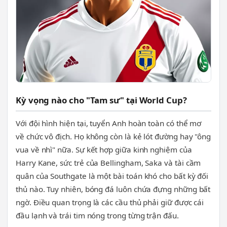
Kỳ vọng nào cho "Tam sư" tại World Cup?
Với đội hình hiện tại, tuyển Anh hoàn toàn có thể mơ
về chức vô địch. Họ không còn là kẻ lót đường hay "ông
vua về nhì" nữa. Sự kết hợp giữa kinh nghiệm của
Harry Kane, sức trẻ của Bellingham, Saka và tài cầm
quân của Southgate là một bài toán khó cho bất kỳ đối
thủ nào. Tuy nhiên, bóng đá luôn chứa đựng những bất
ngờ. Điều quan trọng là các cầu thủ phải giữ được cái
đầu lạnh và trái tim nóng trong từng trận đấu.