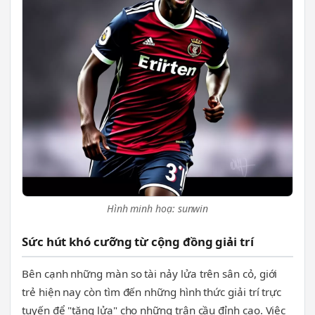
Hình minh hoạ: sunwin
Sức hút khó cưỡng từ cộng đồng giải trí
Bên cạnh những màn so tài nảy lửa trên sân cỏ, giới
trẻ hiện nay còn tìm đến những hình thức giải trí trực
tuyến để "tăng lửa" cho những trận cầu đỉnh cao. Việc