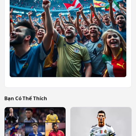
Bạn Có Thể Thích