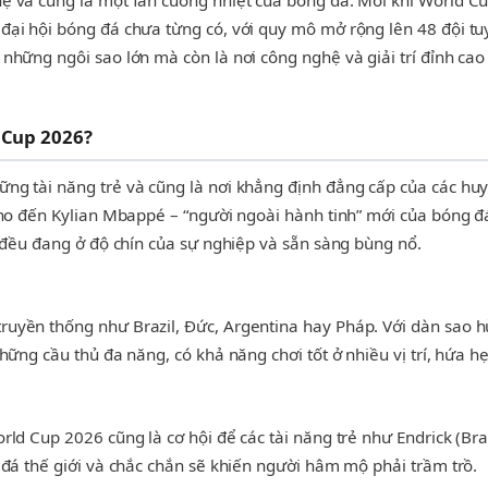
ệ và cũng là một fan cuồng nhiệt của bóng đá. Mỗi khi World Cup
đại hội bóng đá chưa từng có, với quy mô mở rộng lên 48 đội tuy
những ngôi sao lớn mà còn là nơi công nghệ và giải trí đỉnh ca
 Cup 2026?
ng tài năng trẻ và cũng là nơi khẳng định đẳng cấp của các huyề
ho đến Kylian Mbappé – “người ngoài hành tinh” mới của bóng đá 
ả đều đang ở độ chín của sự nghiệp và sẵn sàng bùng nổ.
ruyền thống như Brazil, Đức, Argentina hay Pháp. Với dàn sao
hững cầu thủ đa năng, có khả năng chơi tốt ở nhiều vị trí, hứa h
rld Cup 2026 cũng là cơ hội để các tài năng trẻ như Endrick (Bra
 đá thế giới và chắc chắn sẽ khiến người hâm mộ phải trầm trồ.