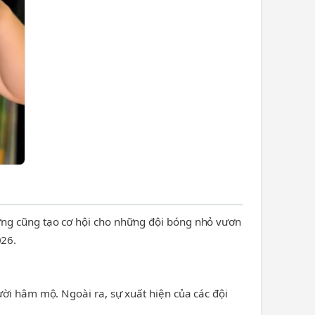
hưng cũng tạo cơ hội cho những đội bóng nhỏ vươn
026.
ười hâm mộ. Ngoài ra, sự xuất hiện của các đội