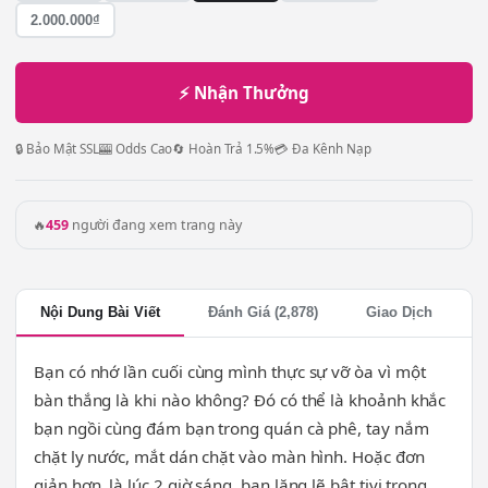
2.000.000₫
⚡ Nhận Thưởng
🔒 Bảo Mật SSL
🎰 Odds Cao
🔄 Hoàn Trả 1.5%
💳 Đa Kênh Nạp
🔥
459
người đang xem trang này
Nội Dung Bài Viết
Đánh Giá (2,878)
Giao Dịch
Bạn có nhớ lần cuối cùng mình thực sự vỡ òa vì một
bàn thắng là khi nào không? Đó có thể là khoảnh khắc
bạn ngồi cùng đám bạn trong quán cà phê, tay nắm
chặt ly nước, mắt dán chặt vào màn hình. Hoặc đơn
giản hơn, là lúc 2 giờ sáng, bạn lặng lẽ bật tivi trong