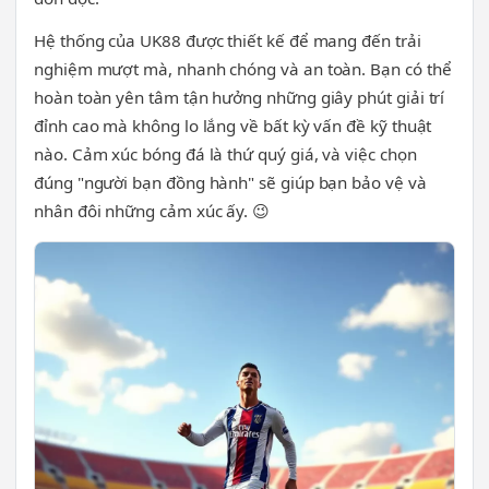
Hệ thống của UK88 được thiết kế để mang đến trải
nghiệm mượt mà, nhanh chóng và an toàn. Bạn có thể
hoàn toàn yên tâm tận hưởng những giây phút giải trí
đỉnh cao mà không lo lắng về bất kỳ vấn đề kỹ thuật
nào. Cảm xúc bóng đá là thứ quý giá, và việc chọn
đúng "người bạn đồng hành" sẽ giúp bạn bảo vệ và
nhân đôi những cảm xúc ấy. 😉