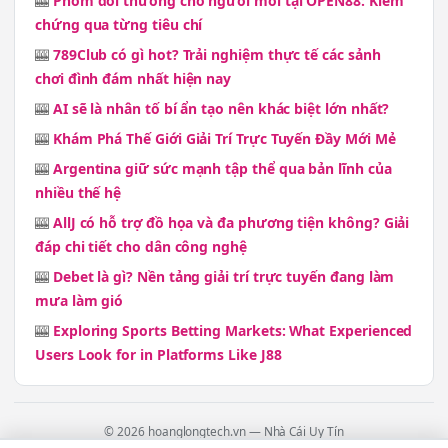
🎰
Phỏm đổi thưởng cho người mới tại OPEN88: Kiểm
chứng qua từng tiêu chí
🎰
789Club có gì hot? Trải nghiệm thực tế các sảnh
chơi đình đám nhất hiện nay
🎰
AI sẽ là nhân tố bí ẩn tạo nên khác biệt lớn nhất?
🎰
Khám Phá Thế Giới Giải Trí Trực Tuyến Đầy Mới Mẻ
🎰
Argentina giữ sức mạnh tập thể qua bản lĩnh của
nhiều thế hệ
🎰
AllJ có hỗ trợ đồ họa và đa phương tiện không? Giải
đáp chi tiết cho dân công nghệ
🎰
Debet là gì? Nền tảng giải trí trực tuyến đang làm
mưa làm gió
🎰
Exploring Sports Betting Markets: What Experienced
Users Look for in Platforms Like J88
© 2026 hoanglongtech.vn — Nhà Cái Uy Tín