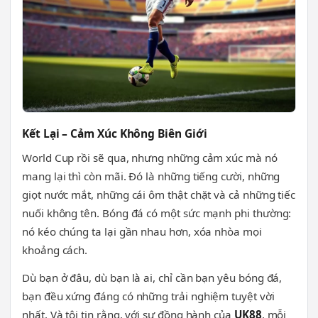
Kết Lại – Cảm Xúc Không Biên Giới
World Cup rồi sẽ qua, nhưng những cảm xúc mà nó
mang lại thì còn mãi. Đó là những tiếng cười, những
giọt nước mắt, những cái ôm thật chặt và cả những tiếc
nuối không tên. Bóng đá có một sức mạnh phi thường:
nó kéo chúng ta lại gần nhau hơn, xóa nhòa mọi
khoảng cách.
Dù bạn ở đâu, dù bạn là ai, chỉ cần bạn yêu bóng đá,
bạn đều xứng đáng có những trải nghiệm tuyệt vời
nhất. Và tôi tin rằng, với sự đồng hành của
UK88
, mỗi