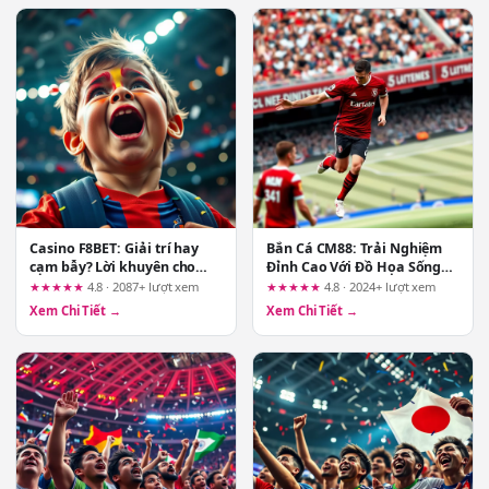
Casino F8BET: Giải trí hay
Bắn Cá CM88: Trải Nghiệm
cạm bẫy? Lời khuyên cho
Đỉnh Cao Với Đồ Họa Sống
người chơi
Động
★★★★★
4.8 · 2087+ lượt xem
★★★★★
4.8 · 2024+ lượt xem
Xem Chi Tiết →
Xem Chi Tiết →