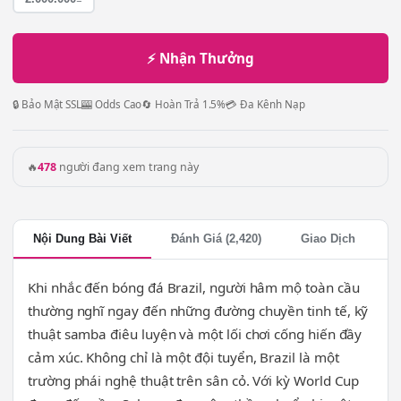
⚡ Nhận Thưởng
🔒 Bảo Mật SSL
🎰 Odds Cao
🔄 Hoàn Trả 1.5%
💳 Đa Kênh Nạp
🔥
478
người đang xem trang này
Nội Dung Bài Viết
Đánh Giá (2,420)
Giao Dịch
Khi nhắc đến bóng đá Brazil, người hâm mộ toàn cầu
thường nghĩ ngay đến những đường chuyền tinh tế, kỹ
thuật samba điêu luyện và một lối chơi cống hiến đầy
cảm xúc. Không chỉ là một đội tuyển, Brazil là một
trường phái nghệ thuật trên sân cỏ. Với kỳ World Cup