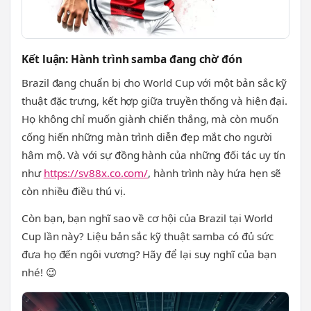
Kết luận: Hành trình samba đang chờ đón
Brazil đang chuẩn bị cho World Cup với một bản sắc kỹ
thuật đặc trưng, kết hợp giữa truyền thống và hiện đại.
Họ không chỉ muốn giành chiến thắng, mà còn muốn
cống hiến những màn trình diễn đẹp mắt cho người
hâm mộ. Và với sự đồng hành của những đối tác uy tín
như
https://sv88x.co.com/
, hành trình này hứa hẹn sẽ
còn nhiều điều thú vị.
Còn bạn, bạn nghĩ sao về cơ hội của Brazil tại World
Cup lần này? Liệu bản sắc kỹ thuật samba có đủ sức
đưa họ đến ngôi vương? Hãy để lại suy nghĩ của bạn
nhé! 😉