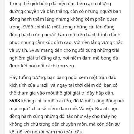
Trong thế giới bóng đá hiện đại, bên cạnh những
đường chuyền và bàn thắng, còn có những người bạn
đồng hành thầm lặng nhưng không kém phần quan
trọng. SV88 chính là một trong những cái tên đang
đồng hành cùng người hâm mộ trên hành trình chinh
phục những cảm xúc đỉnh cao. Với nền tảng vững chắc
và uy tín, SV88 mang đến cho người dùng những trải
nghiệm giải trí đẳng cấp, nơi niềm đam mê bóng đá
được kết nối một cách trọn vẹn.
Hãy tưởng tượng, bạn đang ngồi xem một trận đấu
kịch tính của Brazil, và ngay tại thời điểm đó, bạn có
thể tham gia vào một thế giới giải trí đầy hấp dẫn.
SV88
không chỉ là một cái tên, đó là một cộng đồng nơi
mọi người chia sẻ niềm đam mê. Và việc Brazil chọn
đồng hành cùng những đối tác như vậy cho thấy họ
không chỉ chú trọng đến chuyên môn, mà còn đến sự
kết nối với người hâm mộ toàn cầu.