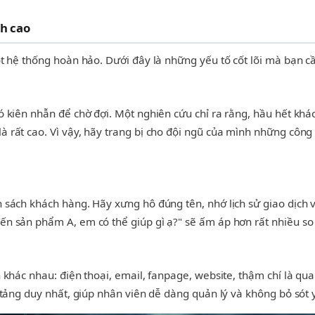
nh cao
ột hệ thống hoàn hảo. Dưới đây là những yếu tố cốt lõi mà bạn c
ó kiên nhẫn để chờ đợi. Một nghiên cứu chỉ ra rằng, hầu hết kh
rất cao. Vì vậy, hãy trang bị cho đội ngũ của mình những công c
 sách khách hàng. Hãy xưng hô đúng tên, nhớ lịch sử giao dịch
 sản phẩm A, em có thể giúp gì ạ?" sẽ ấm áp hơn rất nhiều so vớ
 khác nhau: điện thoại, email, fanpage, website, thậm chí là q
 tảng duy nhất, giúp nhân viên dễ dàng quản lý và không bỏ sót 