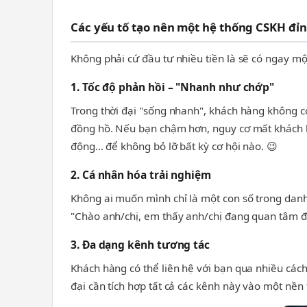
Các yếu tố tạo nên một hệ thống CSKH đỉ
Không phải cứ đầu tư nhiều tiền là sẽ có ngay m
1. Tốc độ phản hồi – "Nhanh như chớp"
Trong thời đại "sống nhanh", khách hàng không c
đồng hồ. Nếu bạn chậm hơn, nguy cơ mất khách là 
động... để không bỏ lỡ bất kỳ cơ hội nào. 😉
2. Cá nhân hóa trải nghiệm
Không ai muốn mình chỉ là một con số trong danh
"Chào anh/chị, em thấy anh/chị đang quan tâm đến
3. Đa dạng kênh tương tác
Khách hàng có thể liên hệ với bạn qua nhiều cách
đại cần tích hợp tất cả các kênh này vào một nền