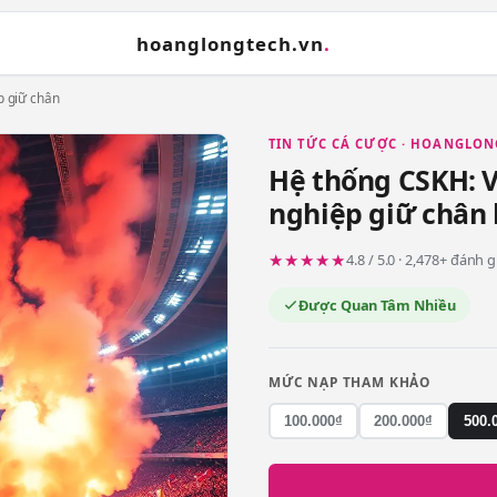
hoanglongtech.vn
.
p giữ chân
TIN TỨC CÁ CƯỢC · HOANGLON
Hệ thống CSKH: V
nghiệp giữ chân 
★★★★★
4.8 / 5.0 · 2,478+ đánh 
Được Quan Tâm Nhiều
MỨC NẠP THAM KHẢO
100.000₫
200.000₫
500.