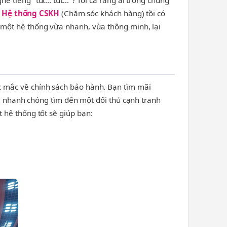
iếng "tút... tút..."? Tôi cá rằng ai trong chúng
t
Hệ thống CSKH
(Chăm sóc khách hàng) tồi có
 một hệ thống vừa nhanh, vừa thông minh, lại
c mắc về chính sách bảo hành. Bạn tìm mãi
 sẽ nhanh chóng tìm đến một đối thủ cạnh tranh
 hệ thống tốt sẽ giúp bạn: