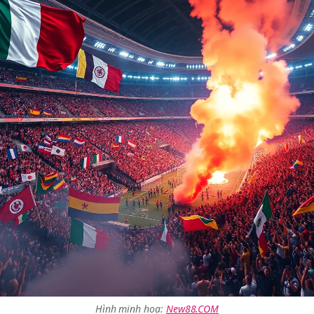
Hình minh hoạ:
New88.COM