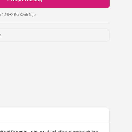
ả 1.5%
💳 Đa Kênh Nạp
y