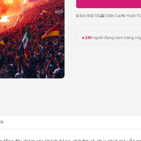
🔒 Bảo Mật SSL
🎰 Odds Cao
🔄 Hoàn Tr
🔥
230
người đang xem trang nà
ch