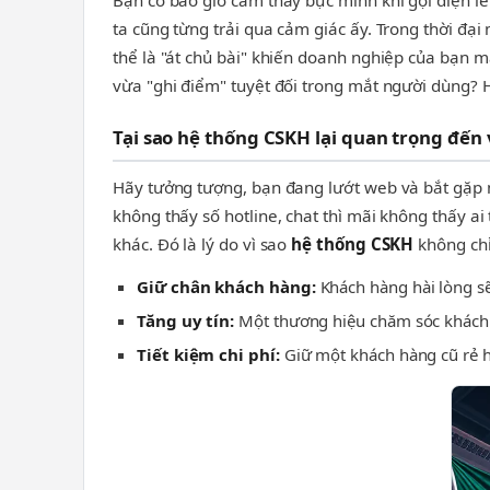
Bạn có bao giờ cảm thấy bực mình khi gọi điện lên
ta cũng từng trải qua cảm giác ấy. Trong thời đại
thể là "át chủ bài" khiến doanh nghiệp của bạn 
vừa "ghi điểm" tuyệt đối trong mắt người dùng? 
Tại sao hệ thống CSKH lại quan trọng đến
Hãy tưởng tượng, bạn đang lướt web và bắt gặp m
không thấy số hotline, chat thì mãi không thấy ai
khác. Đó là lý do vì sao
hệ thống CSKH
không chỉ
Giữ chân khách hàng:
Khách hàng hài lòng sẽ
Tăng uy tín:
Một thương hiệu chăm sóc khách 
Tiết kiệm chi phí:
Giữ một khách hàng cũ rẻ h