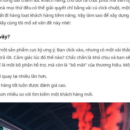
 tổng đài chăm sóc khách hàng, chờ đợi cả chục phút mà vẫn nghe t
 mà mọi thứ đều có thể giải quyết chỉ bằng vài cú click chuột, mộ
mất đi hàng loạt khách hàng tiềm năng. Vậy làm sao để xây dựng
Hãy cùng tôi mổ xẻ vấn đề này nhé!
 vậy?
ột sản phẩm cực kỳ ưng ý. Bạn click vào, nhưng có một vài thắ
 trả lời. Cảm giác lúc đó thế nào? Chắc chắn là khó chịu và bạn
 là một bộ phận hỗ trợ, mà còn là "bộ mặt" của thương hiệu. Một
 quay lại nhiều lần hơn.
hàng tốt luôn được đánh giá cao.
ơn nhiều so với tìm kiếm một khách hàng mới.