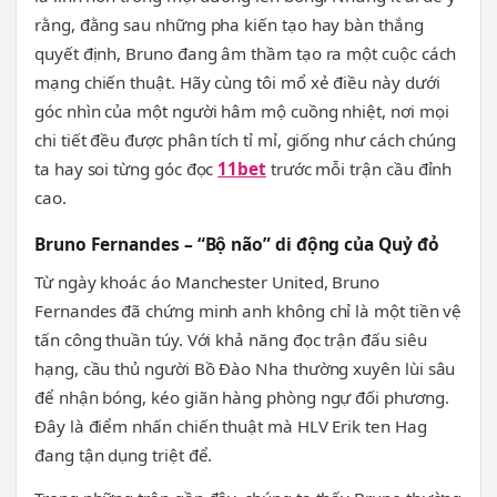
rằng, đằng sau những pha kiến tạo hay bàn thắng
quyết định, Bruno đang âm thầm tạo ra một cuộc cách
mạng chiến thuật. Hãy cùng tôi mổ xẻ điều này dưới
góc nhìn của một người hâm mộ cuồng nhiệt, nơi mọi
chi tiết đều được phân tích tỉ mỉ, giống như cách chúng
ta hay soi từng góc đọc
11bet
trước mỗi trận cầu đỉnh
cao.
Bruno Fernandes – “Bộ não” di động của Quỷ đỏ
Từ ngày khoác áo Manchester United, Bruno
Fernandes đã chứng minh anh không chỉ là một tiền vệ
tấn công thuần túy. Với khả năng đọc trận đấu siêu
hạng, cầu thủ người Bồ Đào Nha thường xuyên lùi sâu
để nhận bóng, kéo giãn hàng phòng ngự đối phương.
Đây là điểm nhấn chiến thuật mà HLV Erik ten Hag
đang tận dụng triệt để.