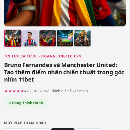
TIN TỨC CÁ CƯỢC · HOANGLONGTECH.VN
Bruno Fernandes và Manchester United:
Tạo thêm điểm nhấn chiến thuật trong góc
nhìn 11bet
★★★★★
4.8 / 5.0 · 2,082+ đánh giá đã xác minh
Đang Thịnh Hành
MỨC NẠP THAM KHẢO