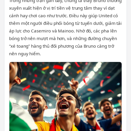
Trong những trận gần đây, chúng ta thấy Bruno thường
xuyên xuất hiện ở vị trí tiền vệ trung tâm thay vì dạt
cánh hay chơi cao như trước. Điều này giúp United có
thêm một người điều phối bóng từ tuyến dưới, giảm tải
áp lực cho Casemiro và Mainoo. Nhờ đó, các pha lên
bóng trở nên mượt mà hơn, và những đường chuyền
“xé toang” hàng thủ đối phương của Bruno càng trở
nên nguy hiểm.