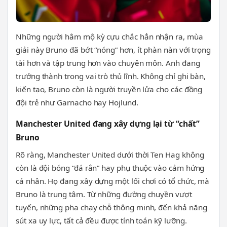
Những người hâm mộ kỳ cựu chắc hẳn nhận ra, mùa
giải này Bruno đã bớt “nóng” hơn, ít phàn nàn với trọng
tài hơn và tập trung hơn vào chuyên môn. Anh đang
trưởng thành trong vai trò thủ lĩnh. Không chỉ ghi bàn,
kiến tạo, Bruno còn là người truyền lửa cho các đồng
đội trẻ như Garnacho hay Hojlund.
Manchester United đang xây dựng lại từ “chất”
Bruno
Rõ ràng, Manchester United dưới thời Ten Hag không
còn là đội bóng “đá rắn” hay phụ thuộc vào cảm hứng
cá nhân. Họ đang xây dựng một lối chơi có tổ chức, mà
Bruno là trung tâm. Từ những đường chuyền vượt
tuyến, những pha chạy chỗ thông minh, đến khả năng
sút xa uy lực, tất cả đều được tính toán kỹ lưỡng.