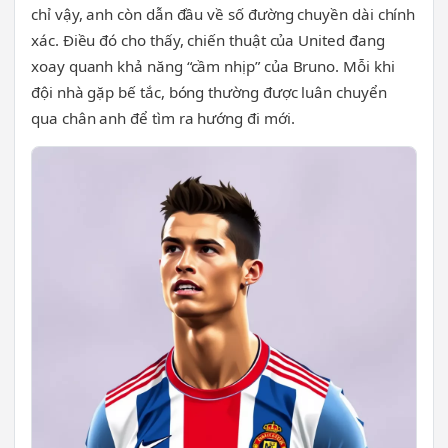
chỉ vậy, anh còn dẫn đầu về số đường chuyền dài chính
xác. Điều đó cho thấy, chiến thuật của United đang
xoay quanh khả năng “cầm nhịp” của Bruno. Mỗi khi
đội nhà gặp bế tắc, bóng thường được luân chuyển
qua chân anh để tìm ra hướng đi mới.