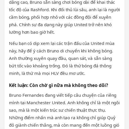
dâng cao, Bruno sẵn sàng chơi bóng dài để khai thác
tốc độ của Rashford. Khi đối thủ lùi sâu, anh lại là người
cầm bóng, phối hợp nhỏ với các đồng đội để xuyên
phá. Chính sự đa dạng này giúp United trở nên khó
lường hơn bao giờ hết.
Nếu bạn có dịp xem lại các trận đấu của United mùa
này, hãy để ý cách Bruno di chuyển khi không bóng.
Anh thường xuyên quay đầu, quan sát, và sẵn sàng
bứt tốc vào khoảng trống. Đó là thứ bóng đá thông
minh, là thứ mà mọi HLV đều mơ ước.
Kết luận: Còn chờ gì nữa mà không theo dõi?
Bruno Fernandes đang viết tiếp câu chuyện của riêng
mình tại Manchester United. Anh không chỉ là một ngôi
sao, mà là một kiến trúc sư chiến thuật thực thụ.
Những điểm nhấn mà anh tạo ra không chỉ giúp Quỷ
đỏ giành chiến thắng, mà còn mang đến một luồng gió