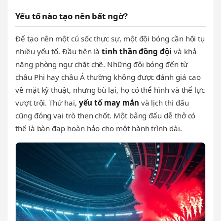
Yếu tố nào tạo nên bất ngờ?
Để tạo nên một cú sốc thực sự, một đội bóng cần hội tụ
nhiều yếu tố. Đầu tiên là
tinh thần đồng đội
và khả
năng phòng ngự chặt chẽ. Những đội bóng đến từ
châu Phi hay châu Á thường không được đánh giá cao
về mặt kỹ thuật, nhưng bù lại, họ có thể hình và thể lực
vượt trội. Thứ hai,
yếu tố may mắn
và lịch thi đấu
cũng đóng vai trò then chốt. Một bảng đấu dễ thở có
thể là bàn đạp hoàn hảo cho một hành trình dài.