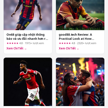
On68 giúp cập nhật thông
good88.tech Review: A
báo và ưu đãi nhanh hơn ra
Practical Look at How
sao?
Online Gaming Reviews Are
★★★★★
4.8 · 1915+ lượt xem
★★★★★
4.8 · 2320+ lượt xem
Evaluated
Xem Chi Tiết →
Xem Chi Tiết →