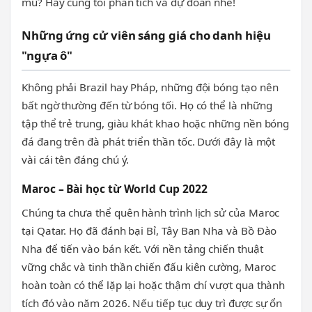
mũ? Hãy cùng tôi phân tích và dự đoán nhé!
Những ứng cử viên sáng giá cho danh hiệu
"ngựa ô"
Không phải Brazil hay Pháp, những đội bóng tạo nên
bất ngờ thường đến từ bóng tối. Họ có thể là những
tập thể trẻ trung, giàu khát khao hoặc những nền bóng
đá đang trên đà phát triển thần tốc. Dưới đây là một
vài cái tên đáng chú ý.
Maroc – Bài học từ World Cup 2022
Chúng ta chưa thể quên hành trình lịch sử của Maroc
tại Qatar. Họ đã đánh bại Bỉ, Tây Ban Nha và Bồ Đào
Nha để tiến vào bán kết. Với nền tảng chiến thuật
vững chắc và tinh thần chiến đấu kiên cường, Maroc
hoàn toàn có thể lặp lại hoặc thậm chí vượt qua thành
tích đó vào năm 2026. Nếu tiếp tục duy trì được sự ổn