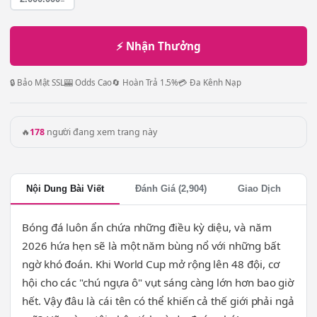
⚡ Nhận Thưởng
🔒 Bảo Mật SSL
🎰 Odds Cao
🔄 Hoàn Trả 1.5%
💳 Đa Kênh Nạp
🔥
178
người đang xem trang này
Nội Dung Bài Viết
Đánh Giá (2,904)
Giao Dịch
Bóng đá luôn ẩn chứa những điều kỳ diệu, và năm
2026 hứa hẹn sẽ là một năm bùng nổ với những bất
ngờ khó đoán. Khi World Cup mở rộng lên 48 đội, cơ
hội cho các "chú ngựa ô" vụt sáng càng lớn hơn bao giờ
hết. Vậy đâu là cái tên có thể khiến cả thế giới phải ngả