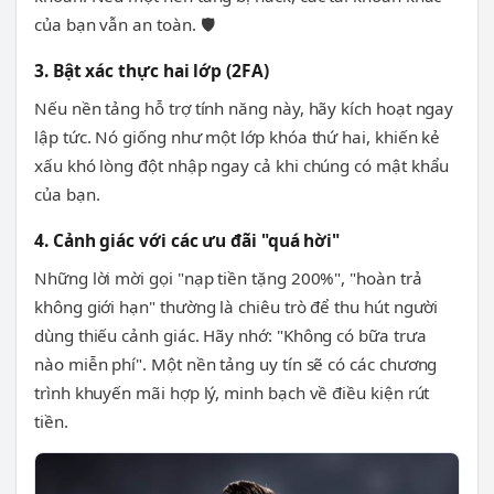
của bạn vẫn an toàn. 🛡️
3. Bật xác thực hai lớp (2FA)
Nếu nền tảng hỗ trợ tính năng này, hãy kích hoạt ngay
lập tức. Nó giống như một lớp khóa thứ hai, khiến kẻ
xấu khó lòng đột nhập ngay cả khi chúng có mật khẩu
của bạn.
4. Cảnh giác với các ưu đãi "quá hời"
Những lời mời gọi "nạp tiền tặng 200%", "hoàn trả
không giới hạn" thường là chiêu trò để thu hút người
dùng thiếu cảnh giác. Hãy nhớ: "Không có bữa trưa
nào miễn phí". Một nền tảng uy tín sẽ có các chương
trình khuyến mãi hợp lý, minh bạch về điều kiện rút
tiền.