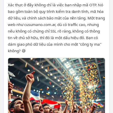
Xác thực ở đây không chỉ là việc bạn nhập mã OTP. Nó
bao gồm toàn bộ quy trình kiểm tra danh tính, mã hóa
dữ liệu, và chính sách bảo mật của nền tảng. Một trang
web như cusumano.com.ar, dù có traffic cao, nhưng
nếu không có chứng chỉ SSL rõ ràng, không có thông
tin về chủ sở hữu, thì đó là một dấu hiệu đỏ. Bạn có
dám giao phó dữ liệu của mình cho một "công ty ma"
không? 😅