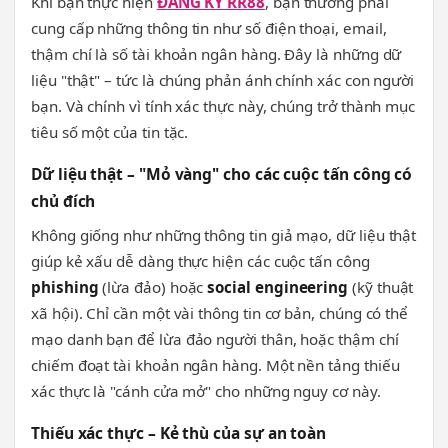
Khi bạn thực hiện
ĐĂNG KÝ RR88
, bạn thường phải
cung cấp những thông tin như số điện thoại, email,
thậm chí là số tài khoản ngân hàng. Đây là những dữ
liệu "thật" – tức là chúng phản ánh chính xác con người
bạn. Và chính vì tính xác thực này, chúng trở thành mục
tiêu số một của tin tặc.
Dữ liệu thật – "Mỏ vàng" cho các cuộc tấn công có
chủ đích
Không giống như những thông tin giả mạo, dữ liệu thật
giúp kẻ xấu dễ dàng thực hiện các cuộc tấn công
phishing
(lừa đảo) hoặc
social engineering
(kỹ thuật
xã hội). Chỉ cần một vài thông tin cơ bản, chúng có thể
mạo danh bạn để lừa đảo người thân, hoặc thậm chí
chiếm đoạt tài khoản ngân hàng. Một nền tảng thiếu
xác thực là "cánh cửa mở" cho những nguy cơ này.
Thiếu xác thực – Kẻ thù của sự an toàn