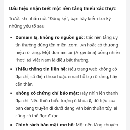
Dấu hiệu nhận biết một nền tảng thiếu xác thực
Trước khi nhấn nút "Đăng ký", bạn hãy kiểm tra kỹ
những yếu tố sau:
Domain lạ, không rõ nguồn gốc:
Các nền tảng uy
tín thường dùng tên miền .com, .vn hoặc có thương
hiệu rõ ràng. Một domain .ar (Argentina) bỗng nhiên
"hot" tại Việt Nam là điều bất thường.
Thiếu thông tin liên hệ:
Nếu trang web không có
địa chỉ, số điện thoại hoặc email hỗ trợ rõ ràng, hãy
cẩn thận.
Không có chứng chỉ bảo mật:
Hãy nhìn lên thanh
địa chỉ. Nếu thiếu biểu tượng ổ khóa 🔒, dữ liệu của
bạn đang truyền đi dưới dạng văn bản thuần túy, ai
cũng có thể đọc được.
Chính sách bảo mật mơ hồ:
Một nền tảng chuyên