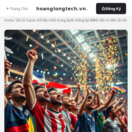
hoanglongtech.vn
.
Trang Chủ
Đăng Ký
Home
›
Tất Cả Game
›
Dữ liệu thật trong bước Đăng Ký RR88: Rủi ro tiềm ẩn kh