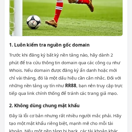
1. Luôn kiểm tra nguồn gốc domain
Trước khi đăng ký bất kỳ nền tảng nào, hãy dành 2
phút để tra cứu thông tin domain qua các công cụ như
Whois. Nếu domain được đăng ký ẩn danh hoặc mới
chỉ vài tháng, đó là một dấu hiệu cần cân nhắc. Đối với
những nền tảng uy tín như
RR88
, bạn nên truy cập trực
tiếp qua link chính thống để tránh các trang giả mạo.
2. Không dùng chung mật khẩu
Đây là lỗi cơ bản nhưng rất nhiều người mắc phải. Hãy
tạo một mật khẩu riêng biệt, mạnh mẽ cho mỗi tài
khoản. Nếu một nền tảng bị hack, các tài khoản khác