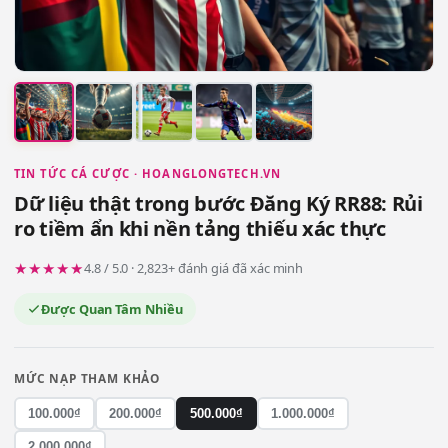
TIN TỨC CÁ CƯỢC · HOANGLONGTECH.VN
Dữ liệu thật trong bước Đăng Ký RR88: Rủi
ro tiềm ẩn khi nền tảng thiếu xác thực
★★★★★
4.8 / 5.0 · 2,823+ đánh giá đã xác minh
Được Quan Tâm Nhiều
MỨC NẠP THAM KHẢO
100.000₫
200.000₫
500.000₫
1.000.000₫
2.000.000₫