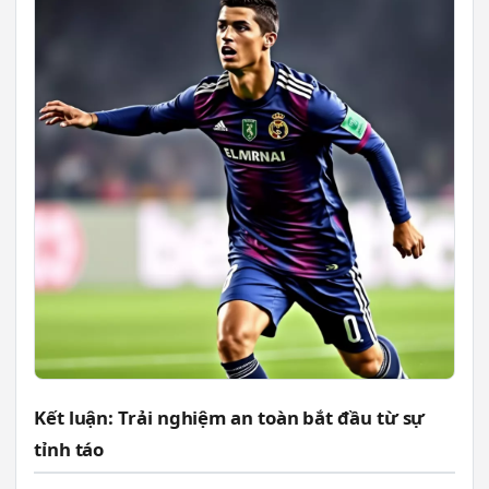
Kết luận: Trải nghiệm an toàn bắt đầu từ sự
tỉnh táo