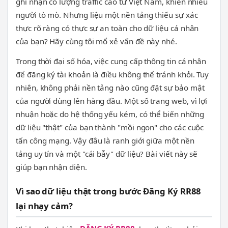
ghi nhận có lượng traffic cao từ Việt Nam, khiến nhiều
người tò mò. Nhưng liệu một nền tảng thiếu sự xác
thực rõ ràng có thực sự an toàn cho dữ liệu cá nhân
của bạn? Hãy cùng tôi mổ xẻ vấn đề này nhé.
Trong thời đại số hóa, việc cung cấp thông tin cá nhân
để đăng ký tài khoản là điều không thể tránh khỏi. Tuy
nhiên, không phải nền tảng nào cũng đặt sự bảo mật
của người dùng lên hàng đầu. Một số trang web, vì lợi
nhuận hoặc do hệ thống yếu kém, có thể biến những
dữ liệu "thật" của bạn thành "mồi ngon" cho các cuộc
tấn công mạng. Vậy đâu là ranh giới giữa một nền
tảng uy tín và một "cái bẫy" dữ liệu? Bài viết này sẽ
giúp bạn nhận diện.
Vì sao dữ liệu thật trong bước Đăng Ký RR88
lại nhạy cảm?