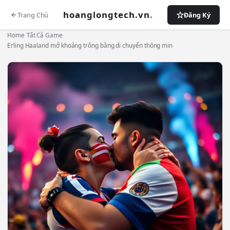
hoanglongtech.vn
.
Trang Chủ
Đăng Ký
Home
›
Tất Cả Game
›
Erling Haaland mở khoảng trống bằng di chuyển thông min