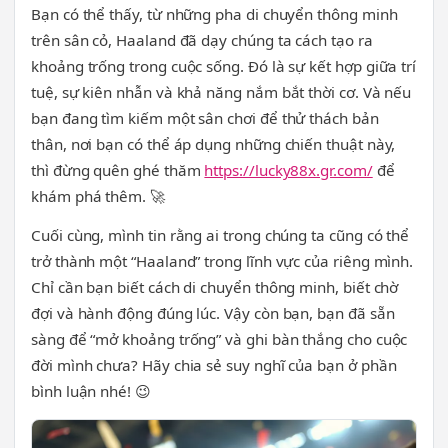
Bạn có thể thấy, từ những pha di chuyển thông minh
trên sân cỏ, Haaland đã dạy chúng ta cách tạo ra
khoảng trống trong cuộc sống. Đó là sự kết hợp giữa trí
tuệ, sự kiên nhẫn và khả năng nắm bắt thời cơ. Và nếu
bạn đang tìm kiếm một sân chơi để thử thách bản
thân, nơi bạn có thể áp dụng những chiến thuật này,
thì đừng quên ghé thăm
https://lucky88x.gr.com/
để
khám phá thêm. 🚀
Cuối cùng, mình tin rằng ai trong chúng ta cũng có thể
trở thành một “Haaland” trong lĩnh vực của riêng mình.
Chỉ cần bạn biết cách di chuyển thông minh, biết chờ
đợi và hành động đúng lúc. Vậy còn bạn, bạn đã sẵn
sàng để “mở khoảng trống” và ghi bàn thắng cho cuộc
đời mình chưa? Hãy chia sẻ suy nghĩ của bạn ở phần
bình luận nhé! 😉