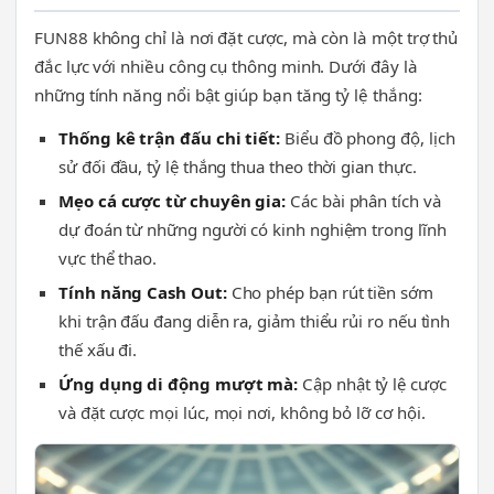
FUN88 không chỉ là nơi đặt cược, mà còn là một trợ thủ
đắc lực với nhiều công cụ thông minh. Dưới đây là
những tính năng nổi bật giúp bạn tăng tỷ lệ thắng:
Thống kê trận đấu chi tiết:
Biểu đồ phong độ, lịch
sử đối đầu, tỷ lệ thắng thua theo thời gian thực.
Mẹo cá cược từ chuyên gia:
Các bài phân tích và
dự đoán từ những người có kinh nghiệm trong lĩnh
vực thể thao.
Tính năng Cash Out:
Cho phép bạn rút tiền sớm
khi trận đấu đang diễn ra, giảm thiểu rủi ro nếu tình
thế xấu đi.
Ứng dụng di động mượt mà:
Cập nhật tỷ lệ cược
và đặt cược mọi lúc, mọi nơi, không bỏ lỡ cơ hội.