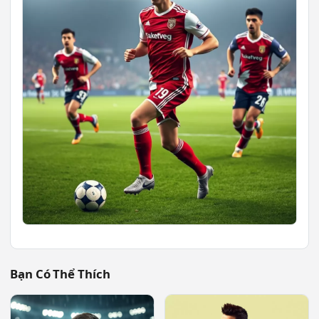
Bạn Có Thể Thích