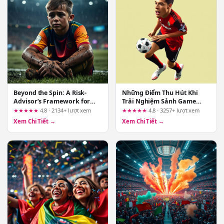
Beyond the Spin: A Risk-
Những Điểm Thu Hút Khi
Advisor’s Framework for
Trải Nghiệm Sảnh Game
Slot Reviews on uu88g.us
Trên gg88.mobi
★★★★★
4.8 · 2134+ lượt xem
★★★★★
4.8 · 3257+ lượt xem
Xem Chi Tiết →
Xem Chi Tiết →