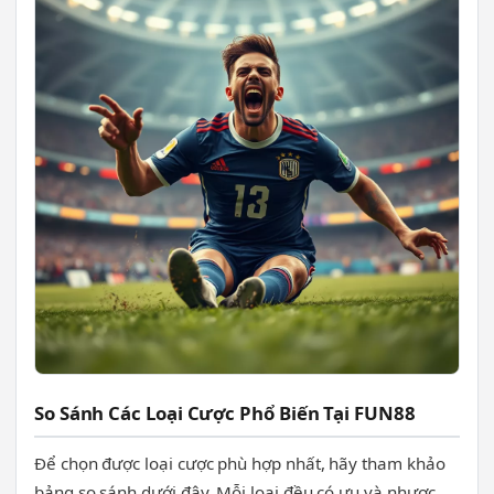
So Sánh Các Loại Cược Phổ Biến Tại FUN88
Để chọn được loại cược phù hợp nhất, hãy tham khảo
bảng so sánh dưới đây. Mỗi loại đều có ưu và nhược