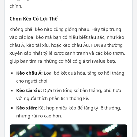
chính.
Chọn Kèo Có Lợi Thế
Không phải kèo nào cũng giống nhau. Hãy tập trung
vào các loại kèo mà bạn có hiểu biết sâu sắc, như kèo
châu Á, kèo tài xỉu, hoặc kèo châu Âu. FUN88 thường
xuyên cập nhật tỷ lệ cược cạnh tranh và các kèo thơm,
giúp bạn tìm ra những cơ hội có giá trị (value bet).
Kèo châu Á:
Loại bỏ kết quả hòa, tăng cơ hội thắng
cho người chơi.
Kèo tài xỉu:
Dựa trên tổng số bàn thắng, phù hợp
với người thích phân tích thống kê.
Kèo xiên:
Kết hợp nhiều kèo để tăng tỷ lệ thưởng,
nhưng rủi ro cao hơn.