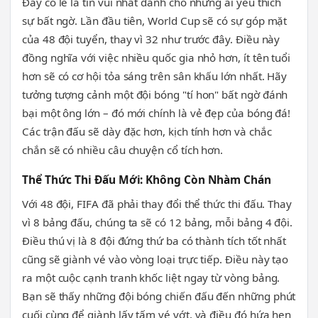
Đây có lẽ là tin vui nhất dành cho những ai yêu thích
sự bất ngờ. Lần đầu tiên, World Cup sẽ có sự góp mặt
của 48 đội tuyển, thay vì 32 như trước đây. Điều này
đồng nghĩa với việc nhiều quốc gia nhỏ hơn, ít tên tuổi
hơn sẽ có cơ hội tỏa sáng trên sân khấu lớn nhất. Hãy
tưởng tượng cảnh một đội bóng "tí hon" bất ngờ đánh
bại một ông lớn – đó mới chính là vẻ đẹp của bóng đá!
Các trận đấu sẽ dày đặc hơn, kịch tính hơn và chắc
chắn sẽ có nhiều câu chuyện cổ tích hơn.
Thể Thức Thi Đấu Mới: Không Còn Nhàm Chán
Với 48 đội, FIFA đã phải thay đổi thể thức thi đấu. Thay
vì 8 bảng đấu, chúng ta sẽ có 12 bảng, mỗi bảng 4 đội.
Điều thú vị là 8 đội đứng thứ ba có thành tích tốt nhất
cũng sẽ giành vé vào vòng loại trực tiếp. Điều này tạo
ra một cuộc cạnh tranh khốc liệt ngay từ vòng bảng.
Bạn sẽ thấy những đội bóng chiến đấu đến những phút
cuối cùng để giành lấy tấm vé vớt, và điều đó hứa hẹn