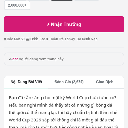
2.000.000₫
⚡ Nhận Thưởng
🔒 Bảo Mật SSL
🎰 Odds Cao
🔄 Hoàn Trả 1.5%
💳 Đa Kênh Nạp
🔥
272
người đang xem trang này
Nội Dung Bài Viết
Đánh Giá (2,634)
Giao Dịch
Bạn đã sẵn sàng cho một kỳ World Cup chưa từng có?
Nếu bạn nghĩ mình đã thấy tất cả những gì bóng đá
thế giới có thể mang lại, thì hãy chuẩn bị tinh thần nhé.
World Cup 2026 sắp tới không chỉ là một giải đấu thể
thao, mà còn là một bữa tiệc công nghệ và văn hóa với