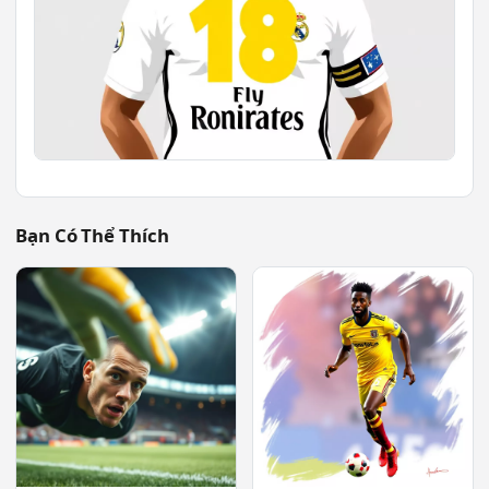
Bạn Có Thể Thích