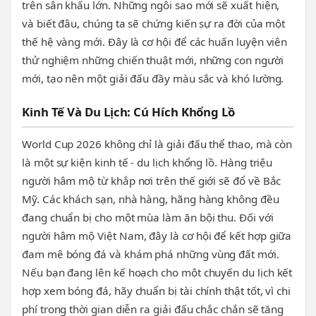
trên sân khấu lớn. Những ngôi sao mới sẽ xuất hiện,
và biết đâu, chúng ta sẽ chứng kiến sự ra đời của một
thế hệ vàng mới. Đây là cơ hội để các huấn luyện viên
thử nghiệm những chiến thuật mới, những con người
mới, tạo nên một giải đấu đầy màu sắc và khó lường.
Kinh Tế Và Du Lịch: Cú Hích Khổng Lồ
World Cup 2026 không chỉ là giải đấu thể thao, mà còn
là một sự kiện kinh tế - du lịch khổng lồ. Hàng triệu
người hâm mộ từ khắp nơi trên thế giới sẽ đổ về Bắc
Mỹ. Các khách sạn, nhà hàng, hãng hàng không đều
đang chuẩn bị cho một mùa làm ăn bội thu. Đối với
người hâm mộ Việt Nam, đây là cơ hội để kết hợp giữa
đam mê bóng đá và khám phá những vùng đất mới.
Nếu bạn đang lên kế hoạch cho một chuyến du lịch kết
hợp xem bóng đá, hãy chuẩn bị tài chính thật tốt, vì chi
phí trong thời gian diễn ra giải đấu chắc chắn sẽ tăng