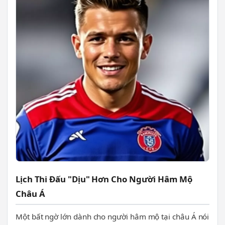
Lịch Thi Đấu "Dịu" Hơn Cho Người Hâm Mộ
Châu Á
Một bất ngờ lớn dành cho người hâm mộ tại châu Á nói