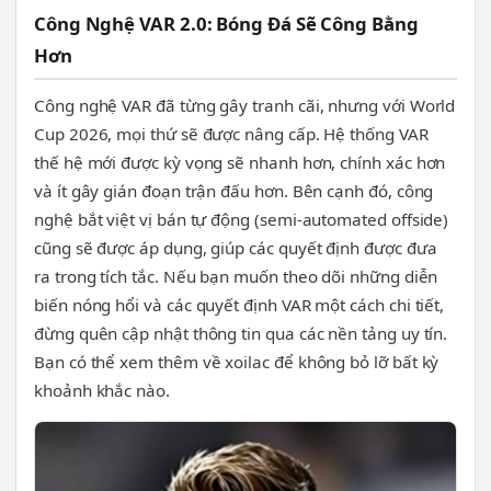
Công Nghệ VAR 2.0: Bóng Đá Sẽ Công Bằng
Hơn
Công nghệ VAR đã từng gây tranh cãi, nhưng với World
Cup 2026, mọi thứ sẽ được nâng cấp. Hệ thống VAR
thế hệ mới được kỳ vọng sẽ nhanh hơn, chính xác hơn
và ít gây gián đoạn trận đấu hơn. Bên cạnh đó, công
nghệ bắt việt vị bán tự động (semi-automated offside)
cũng sẽ được áp dụng, giúp các quyết định được đưa
ra trong tích tắc. Nếu bạn muốn theo dõi những diễn
biến nóng hổi và các quyết định VAR một cách chi tiết,
đừng quên cập nhật thông tin qua các nền tảng uy tín.
Bạn có thể xem thêm về xoilac để không bỏ lỡ bất kỳ
khoảnh khắc nào.