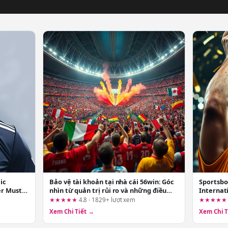
ic
Bảo vệ tài khoản tại nhà cái 56win: Góc
Sportsbo
er Must
nhìn từ quản trị rủi ro và những điều
Internat
người chơi cần tự kiểm tra
mm88.obs
★★★★★
4.8 · 1829+ lượt xem
★★★★
and Who 
Xem Chi Tiết →
Xem Chi T