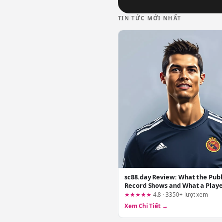
TIN TỨC MỚI NHẤT
sc88.day Review: What the Publ
Record Shows and What a Play
Verify
★★★★★
4.8 · 3350+ lượt xem
Xem Chi Tiết →