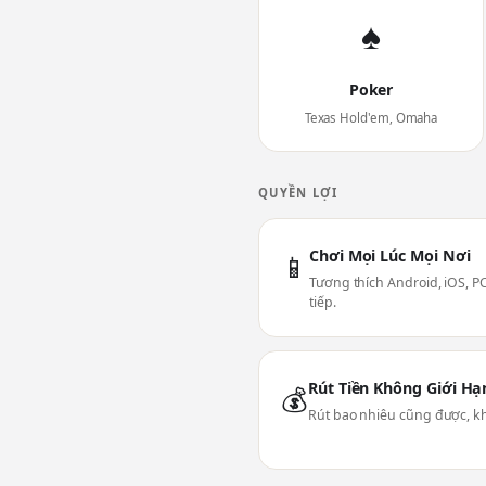
♠
Poker
Texas Hold'em, Omaha
QUYỀN LỢI
Chơi Mọi Lúc Mọi Nơi
📱
Tương thích Android, iOS, PC
tiếp.
Rút Tiền Không Giới Hạ
💰
Rút bao nhiêu cũng được, khô