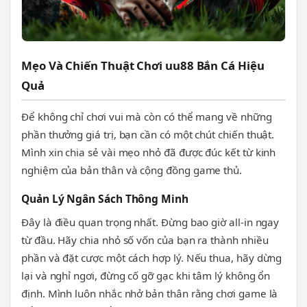
Mẹo Và Chiến Thuật Chơi
uu88 Bắn Cá
Hiệu
Quả
Để không chỉ chơi vui mà còn có thể mang về những
phần thưởng giá trị, bạn cần có một chút chiến thuật.
Mình xin chia sẻ vài mẹo nhỏ đã được đúc kết từ kinh
nghiệm của bản thân và cộng đồng game thủ.
Quản Lý Ngân Sách Thông Minh
Đây là điều quan trọng nhất. Đừng bao giờ all-in ngay
từ đầu. Hãy chia nhỏ số vốn của bạn ra thành nhiều
phần và đặt cược một cách hợp lý. Nếu thua, hãy dừng
lại và nghỉ ngơi, đừng cố gỡ gạc khi tâm lý không ổn
định. Mình luôn nhắc nhở bản thân rằng chơi game là