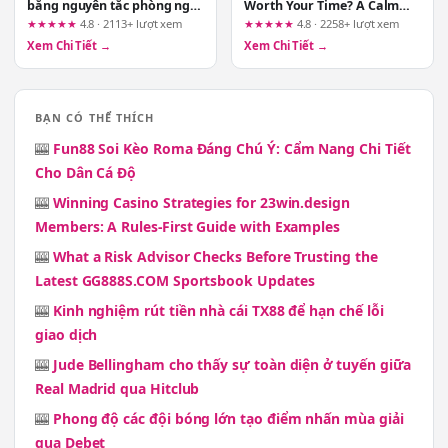
bằng nguyên tắc phòng ngự
Worth Your Time? A Calm
tập thể cùng Da88
Look at Daily Lucky
★★★★★
4.8 · 2113+ lượt xem
★★★★★
4.8 · 2258+ lượt xem
Opportunities
Xem Chi Tiết →
Xem Chi Tiết →
BẠN CÓ THỂ THÍCH
🎰
Fun88 Soi Kèo Roma Đáng Chú Ý: Cẩm Nang Chi Tiết
Cho Dân Cá Độ
🎰
Winning Casino Strategies for 23win.design
Members: A Rules-First Guide with Examples
🎰
What a Risk Advisor Checks Before Trusting the
Latest GG888S.COM Sportsbook Updates
🎰
Kinh nghiệm rút tiền nhà cái TX88 để hạn chế lỗi
giao dịch
🎰
Jude Bellingham cho thấy sự toàn diện ở tuyến giữa
Real Madrid qua Hitclub
🎰
Phong độ các đội bóng lớn tạo điểm nhấn mùa giải
qua Debet