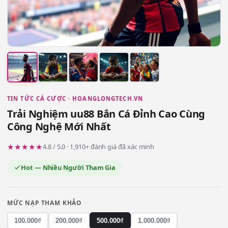
TIN TỨC CÁ CƯỢC · HOANGLONGTECH.VN
Trải Nghiệm uu88 Bắn Cá Đỉnh Cao Cùng
Công Nghệ Mới Nhất
★★★★★
4.8 / 5.0 · 1,910+ đánh giá đã xác minh
Hot — Nhiều Người Tham Gia
MỨC NẠP THAM KHẢO
100.000₫
200.000₫
500.000₫
1.000.000₫