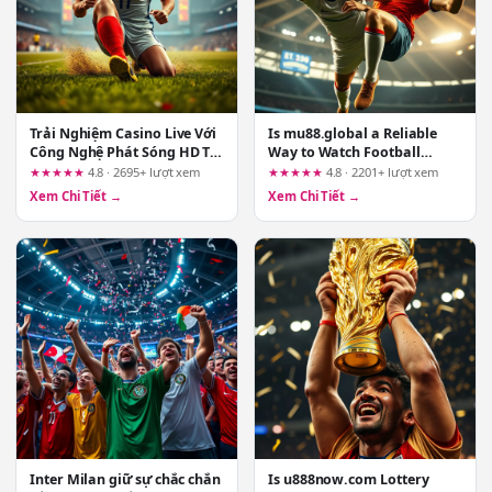
Trải Nghiệm Casino Live Với
Is mu88.global a Reliable
Công Nghệ Phát Sóng HD Tại
Way to Watch Football
U888
Around the World? A Step-
★★★★★
4.8 · 2695+ lượt xem
★★★★★
4.8 · 2201+ lượt xem
by-Step Risk-Checked Review
Xem Chi Tiết →
Xem Chi Tiết →
Inter Milan giữ sự chắc chắn
Is u888now.com Lottery