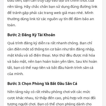
Đầu tiên, bạn cần truy cập vào địa chỉ chính thức của
nền tảng. Hãy chắc chắn bạn sử dụng đúng đường link
để tránh gặp phải các trang web giả mạo nhé. Mình
thường dùng link từ các nguồn uy tín để đảm bảo an
toàn.
Bước 2: Đăng Ký Tài Khoản
Quá trình đăng ký diễn ra rất nhanh chóng. Bạn chỉ
cần điền một số thông tin cơ bản như tên đăng nhập,
mật khẩu và số điện thoại. Mọi thứ đều được mã hóa
và bảo mật, nên bạn hoàn toàn yên tâm. Sau khi hoàn
tất, bạn có thể nạp tiền và bắt đầu hành trình săn cá
của mình.
Bước 3: Chọn Phòng Và Bắt Đầu Săn Cá
Nền tảng này có rất nhiều phòng chơi với các mức
cược khác nhau, từ thấp đến cao, phù hợp với mọi đối
tượng người chơi. Bạn có thể chọn phòng dành cho