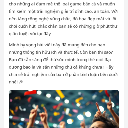
cho những ai đam mê thể loại game bắn cá và muốn
tìm kiếm một trải nghiệm giải trí đỉnh cao, an toàn. Với
nền tảng công nghệ vững chắc, đồ họa đẹp mắt và lối
chơi cuốn hút, chắc chắn bạn sẽ có những giờ phút thư
giãn tuyệt vời tại đây.
Mình hy vọng bài viết này đã mang đến cho bạn
những thông tin hữu ích và thực tế. Còn bạn thì sao?
Bạn đã sẵn sàng để thử sức mình trong thế giới đại
dương bao la và săn những chú cá khủng chưa? Hãy
chia sẻ trải nghiệm của bạn ở phần bình luận bên dưới
nhé! 🎉