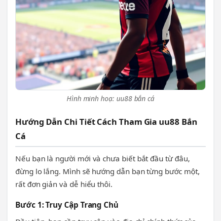
Hình minh hoạ: uu88 bắn cá
Hướng Dẫn Chi Tiết Cách Tham Gia
uu88 Bắn
Cá
Nếu bạn là người mới và chưa biết bắt đầu từ đâu,
đừng lo lắng. Mình sẽ hướng dẫn bạn từng bước một,
rất đơn giản và dễ hiểu thôi.
Bước 1: Truy Cập Trang Chủ