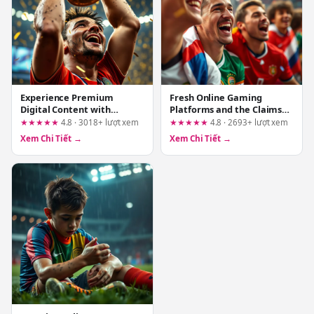
Experience Premium
Fresh Online Gaming
Digital Content with
Platforms and the Claims
cm88.dad: A UX-Focused
That Come With Them: A
★★★★★
4.8 · 3018+ lượt xem
★★★★★
4.8 · 2693+ lượt xem
Evaluation
Verification Checklist for
Xem Chi Tiết →
Xem Chi Tiết →
w88.trading