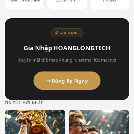
Hoàn Trả Cao Nhất
Rút Tiền Nhanh
Trò Chơi
💰 GIỜ VÀNG
Gia Nhập HOANGLONGTECH
Khuyến mãi thể thao khủng. Chơi mọi lúc mọi nơi!
Đăng Ký Ngay
TIN TỨC MỚI NHẤT