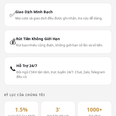
Giao Dịch Minh Bạch
✅
Mọi cược và giao dịch đều được ghi nhận, tra cứu dễ dàng.
Rút Tiền Không Giới Hạn
💰
Rút bao nhiêu cũng được, không giới hạn số lần và số tiền.
Hỗ Trợ 24/7
📞
Đội ngũ CSKH tận tâm, trực tuyến 24/7. Chat, Zalo, Telegram
đều có.
KỶ LỤC CỦA CHÚNG TÔI
1.5%
3'
1000+