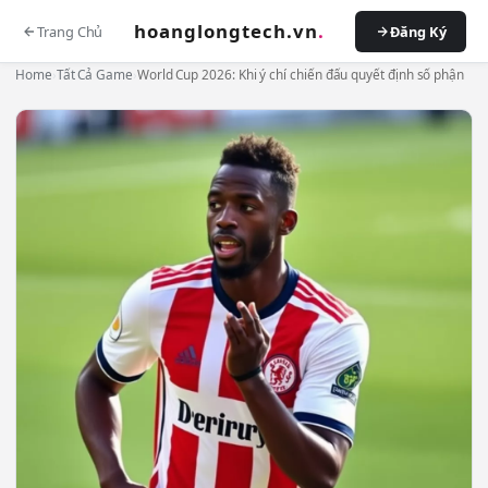
hoanglongtech.vn
.
Trang Chủ
Đăng Ký
Home
›
Tất Cả Game
›
World Cup 2026: Khi ý chí chiến đấu quyết định số phận