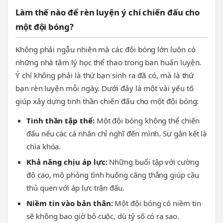
Làm thế nào để rèn luyện ý chí chiến đấu cho
một đội bóng?
Không phải ngẫu nhiên mà các đội bóng lớn luôn có
những nhà tâm lý học thể thao trong ban huấn luyện.
Ý chí không phải là thứ bạn sinh ra đã có, mà là thứ
bạn rèn luyện mỗi ngày. Dưới đây là một vài yếu tố
giúp xây dựng tinh thần chiến đấu cho một đội bóng:
Tinh thần tập thể:
Một đội bóng không thể chiến
đấu nếu các cá nhân chỉ nghĩ đến mình. Sự gắn kết là
chìa khóa.
Khả năng chịu áp lực:
Những buổi tập với cường
độ cao, mô phỏng tình huống căng thẳng giúp cầu
thủ quen với áp lực trận đấu.
Niềm tin vào bản thân:
Một đội bóng có niềm tin
sẽ không bao giờ bỏ cuộc, dù tỷ số có ra sao.