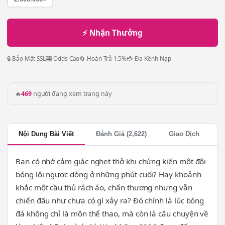
⚡ Nhận Thưởng
🔒 Bảo Mật SSL
🎰 Odds Cao
🔄 Hoàn Trả 1.5%
💳 Đa Kênh Nạp
🔥
469
người đang xem trang này
Nội Dung Bài Viết
Đánh Giá (2,622)
Giao Dịch
Bạn có nhớ cảm giác nghẹt thở khi chứng kiến một đội
bóng lội ngược dòng ở những phút cuối? Hay khoảnh
khắc một cầu thủ rách áo, chấn thương nhưng vẫn
chiến đấu như chưa có gì xảy ra? Đó chính là lúc bóng
đá không chỉ là môn thể thao, mà còn là câu chuyện về