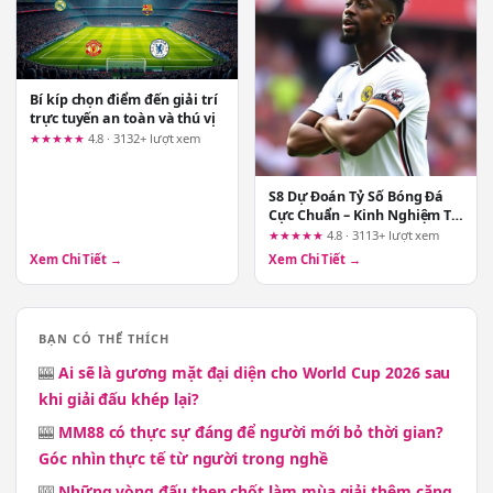
Bí kíp chọn điểm đến giải trí
trực tuyến an toàn và thú vị
★★★★★
4.8 · 3132+ lượt xem
S8 Dự Đoán Tỷ Số Bóng Đá
Cực Chuẩn – Kinh Nghiệm Từ
Dân Chơi Lâu Năm
★★★★★
4.8 · 3113+ lượt xem
Xem Chi Tiết →
Xem Chi Tiết →
BẠN CÓ THỂ THÍCH
🎰
Ai sẽ là gương mặt đại diện cho World Cup 2026 sau
khi giải đấu khép lại?
🎰
MM88 có thực sự đáng để người mới bỏ thời gian?
Góc nhìn thực tế từ người trong nghề
🎰
Những vòng đấu then chốt làm mùa giải thêm căng