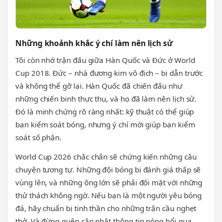
Những khoảnh khắc ý chí làm nên lịch sử
Tôi còn nhớ trận đấu giữa Hàn Quốc và Đức ở World
Cup 2018. Đức – nhà đương kim vô địch – bị dẫn trước
và không thể gỡ lại. Hàn Quốc đã chiến đấu như
những chiến binh thực thụ, và họ đã làm nên lịch sử.
Đó là minh chứng rõ ràng nhất: kỹ thuật có thể giúp
bạn kiểm soát bóng, nhưng ý chí mới giúp bạn kiểm
soát số phận.
World Cup 2026 chắc chắn sẽ chứng kiến những câu
chuyện tương tự. Những đội bóng bị đánh giá thấp sẽ
vùng lên, và những ông lớn sẽ phải đối mặt với những
thử thách không ngờ. Nếu bạn là một người yêu bóng
đá, hãy chuẩn bị tinh thần cho những trận cầu nghẹt
thở. Và đừng quên cập nhật thông tin nóng hổi qua