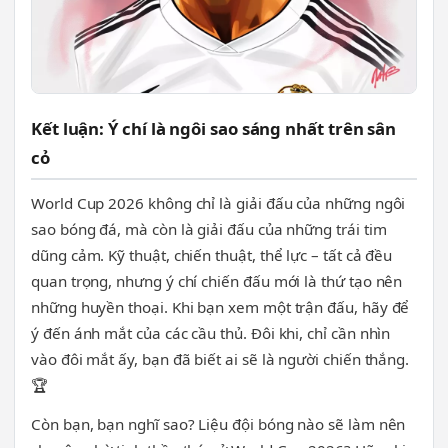
Kết luận: Ý chí là ngôi sao sáng nhất trên sân
cỏ
World Cup 2026 không chỉ là giải đấu của những ngôi
sao bóng đá, mà còn là giải đấu của những trái tim
dũng cảm. Kỹ thuật, chiến thuật, thể lực – tất cả đều
quan trọng, nhưng ý chí chiến đấu mới là thứ tạo nên
những huyền thoại. Khi bạn xem một trận đấu, hãy để
ý đến ánh mắt của các cầu thủ. Đôi khi, chỉ cần nhìn
vào đôi mắt ấy, bạn đã biết ai sẽ là người chiến thắng.
🏆
Còn bạn, bạn nghĩ sao? Liệu đội bóng nào sẽ làm nên