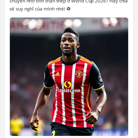
chuyện nhờ tinh thần thép ở World Cup 2026? Hãy chia
sẻ suy nghĩ của mình nhé! ⚽