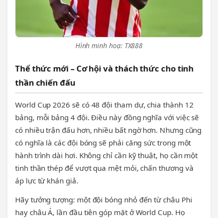
Hình minh hoạ: TX888
Thể thức mới – Cơ hội và thách thức cho tinh
thần chiến đấu
World Cup 2026 sẽ có 48 đội tham dự, chia thành 12
bảng, mỗi bảng 4 đội. Điều này đồng nghĩa với việc sẽ
có nhiều trận đấu hơn, nhiều bất ngờ hơn. Nhưng cũng
có nghĩa là các đội bóng sẽ phải căng sức trong một
hành trình dài hơi. Không chỉ cần kỹ thuật, họ cần một
tinh thần thép để vượt qua mệt mỏi, chấn thương và
áp lực từ khán giả.
Hãy tưởng tượng: một đội bóng nhỏ đến từ châu Phi
hay châu Á, lần đầu tiên góp mặt ở World Cup. Họ