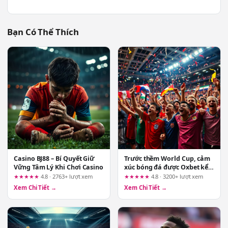
Bạn Có Thể Thích
Casino BJ88 – Bí Quyết Giữ
Trước thềm World Cup, cảm
Vững Tâm Lý Khi Chơi Casino
xúc bóng đá được Oxbet kể
lại gần gũi hơn
★★★★★
4.8 · 2763+ lượt xem
★★★★★
4.8 · 3200+ lượt xem
Xem Chi Tiết →
Xem Chi Tiết →